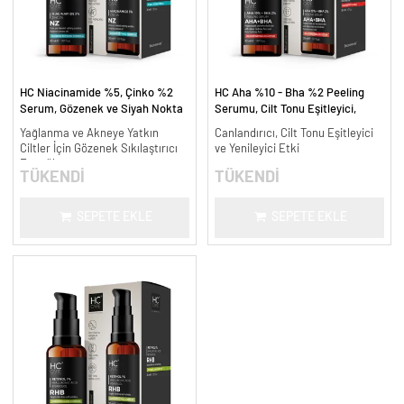
HC Niacinamide %5, Çinko %2
HC Aha %10 - Bha %2 Peeling
Serum, Gözenek ve Siyah Nokta
Serumu, Cilt Tonu Eşitleyici,
Oluşumunu Gidermeye Yardımcı -
Canlandırıcı - 30 ml.
Yağlanma ve Akneye Yatkın
Canlandırıcı, Cilt Tonu Eşitleyici
30 ml.
Ciltler İçin Gözenek Sıkılaştırıcı
ve Yenileyici Etki
Formül
TÜKENDİ
TÜKENDİ
SEPETE EKLE
SEPETE EKLE