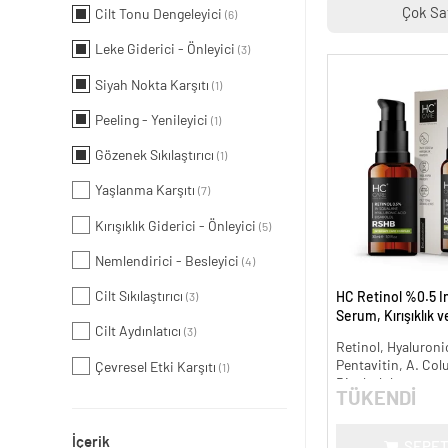
Çok Sa
Cilt Tonu Dengeleyici
(6)
Leke Giderici - Önleyici
(3)
Siyah Nokta Karşıtı
(1)
Peeling - Yenileyici
(1)
Gözenek Sıkılaştırıcı
(1)
Yaşlanma Karşıtı
(7)
Kırışıklık Giderici - Önleyici
(5)
Nemlendirici - Besleyici
(4)
Cilt Sıkılaştırıcı
HC Retinol %0.5 I
(3)
Serum, Kırışıklık 
Cilt Aydınlatıcı
(3)
Karşıtı - 30 ml.
Retinol, Hyaluronic
Pentavitin, A. Col
Çevresel Etki Karşıtı
(1)
Bisabolol
TÜKENDİ
İçerik
SEPET