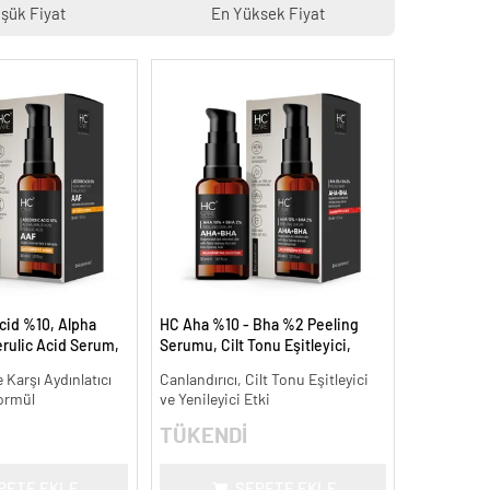
şük Fiyat
En Yüksek Fiyat
cid %10, Alpha
HC Aha %10 - Bha %2 Peeling
rulic Acid Serum,
Serumu, Cilt Tonu Eşitleyici,
Leke Karşıtı - 30
Canlandırıcı - 30 ml.
 Karşı Aydınlatıcı
Canlandırıcı, Cilt Tonu Eşitleyici
ormül
ve Yenileyici Etki
TÜKENDİ
PETE EKLE
SEPETE EKLE