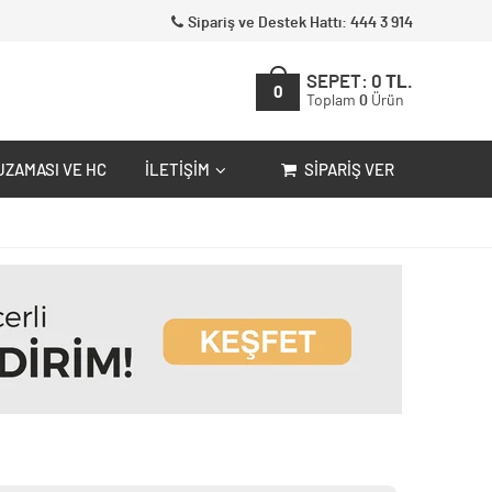
Sipariş ve Destek Hattı: 444 3 914
SEPET:
0
TL.
0
Toplam
0
Ürün
UZAMASI VE HC
İLETIŞIM
SIPARIŞ VER