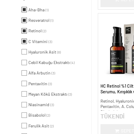
Aha-Bha
(1)
Resveratrol
(1)
Retinol
(2)
C Vitamini
(3)
Hyaluronik Asit
(8)
Cebil Kabuğu Ekstraktı
(4)
Alfa Arbutin
(3)
Pentavitin
(3)
HC Retinol %1 Cil
Serumu, Kırışıklık
Meyan Kökü Ekstraktı
(3)
Karşıtı - 30 ml.
Retinol, Hyaluronic
Niasinamid
(3)
Pentavitin, A. Col
Bisabolol
Bisabolol
TÜKENDİ
(2)
Ferulik Asit
(2)
SEPET