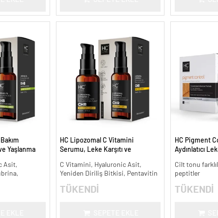
t Bakım
HC Lipozomal C Vitamini
HC Pigment Con
 ve Yaşlanma
Serumu, Leke Karşıtı ve
Aydınlatıcı Le
Aydınlatıcı - 30 ml.
 Asit,
C Vitamini, Hyaluronic Asit,
Cilt tonu farklı
ubrina,
Yeniden Diriliş Bitkisi, Pentavitin
peptitler
TÜKENDİ
TÜKENDİ
E EKLE
SEPETE EKLE
SE