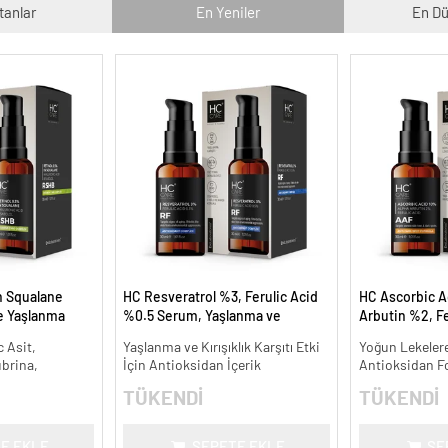
tanlar
En Yeniler
En Dü
n Squalane
HC Resveratrol %3, Ferulic Acid
HC Ascorbic A
ve Yaşlanma
%0.5 Serum, Yaşlanma ve
Arbutin %2, Fe
Kırışıklık Karşıtı - 30 ml.
Koyu ve Yoğun 
 Asit,
Yaşlanma ve Kırışıklık Karşıtı Etki
Yoğun Lekelere
ml.
ubrina,
İçin Antioksidan İçerik
Antioksidan F
TÜKENDİ
TÜKENDİ
E EKLE
SEPETE EKLE
SE