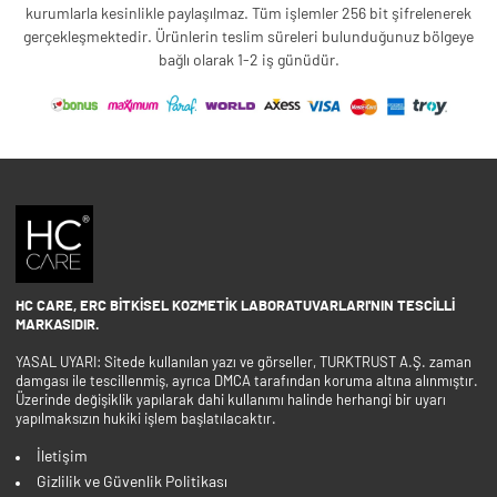
kurumlarla kesinlikle paylaşılmaz. Tüm işlemler 256 bit şifrelenerek
gerçekleşmektedir. Ürünlerin teslim süreleri bulunduğunuz bölgeye
bağlı olarak 1-2 iş günüdür.
HC CARE, ERC BITKISEL KOZMETIK LABORATUVARLARI'NIN TESCILLI
MARKASIDIR.
YASAL UYARI: Sitede kullanılan yazı ve görseller, TURKTRUST A.Ş. zaman
damgası ile tescillenmiş, ayrıca DMCA tarafından koruma altına alınmıştır.
Üzerinde değişiklik yapılarak dahi kullanımı halinde herhangi bir uyarı
yapılmaksızın hukiki işlem başlatılacaktır.
İletişim
Gizlilik ve Güvenlik Politikası