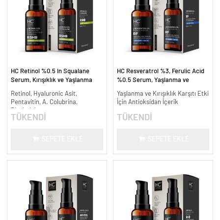
HC Retinol %0.5 In Squalane
HC Resveratrol %3, Ferulic Acid
Serum, Kırışıklık ve Yaşlanma
%0.5 Serum, Yaşlanma ve
Karşıtı - 30 ml.
Kırışıklık Karşıtı - 30 ml.
Retinol, Hyaluronic Asit,
Yaşlanma ve Kırışıklık Karşıtı Etki
Pentavitin, A. Colubrina,
İçin Antioksidan İçerik
Bisabolol
TÜKENDİ
TÜKENDİ
SEPETE EKLE
SEPETE EKLE