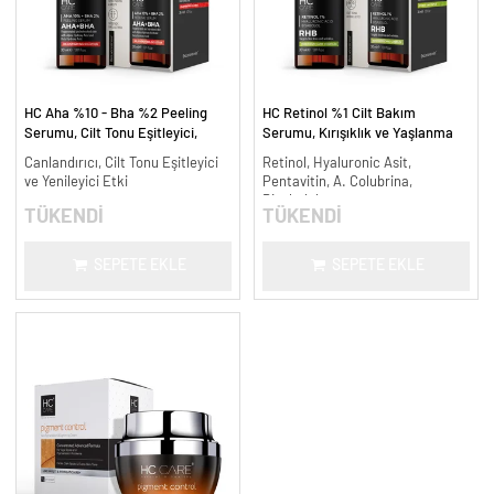
HC Aha %10 - Bha %2 Peeling
HC Retinol %1 Cilt Bakım
Serumu, Cilt Tonu Eşitleyici,
Serumu, Kırışıklık ve Yaşlanma
Canlandırıcı - 30 ml.
Karşıtı - 30 ml.
Canlandırıcı, Cilt Tonu Eşitleyici
Retinol, Hyaluronic Asit,
ve Yenileyici Etki
Pentavitin, A. Colubrina,
Bisabolol
TÜKENDİ
TÜKENDİ
SEPETE EKLE
SEPETE EKLE