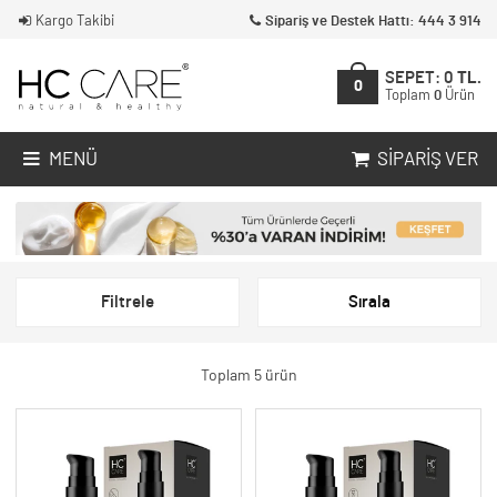
Kargo Takibi
Sipariş ve Destek Hattı: 444 3 914
SEPET:
0
TL.
0
Toplam
0
Ürün
MENÜ
SIPARIŞ VER
Filtrele
Sırala
Toplam 5 ürün