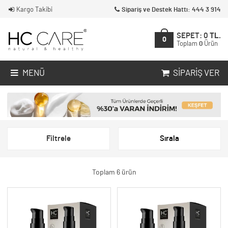
Kargo Takibi
Sipariş ve Destek Hattı: 444 3 914
SEPET:
0
TL.
0
Toplam
0
Ürün
MENÜ
SIPARIŞ VER
Filtrele
Sırala
Toplam 6 ürün