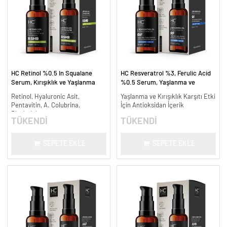
HC Retinol %0.5 In Squalane
HC Resveratrol %3, Ferulic Acid
Serum, Kırışıklık ve Yaşlanma
%0.5 Serum, Yaşlanma ve
Karşıtı - 30 ml.
Kırışıklık Karşıtı - 30 ml.
Retinol, Hyaluronic Asit,
Yaşlanma ve Kırışıklık Karşıtı Etki
Pentavitin, A. Colubrina,
İçin Antioksidan İçerik
Bisabolol
TÜKENDİ
TÜKENDİ
SEPETE EKLE
SEPETE EKLE