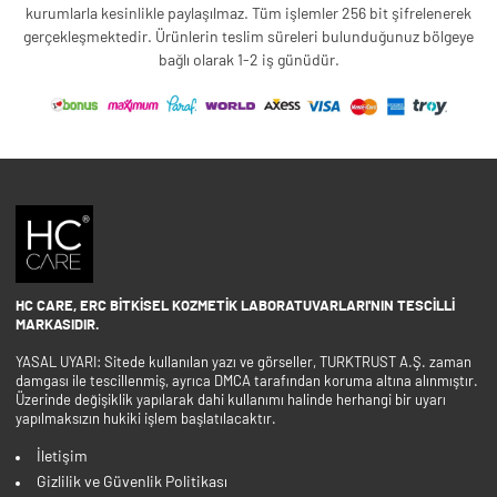
kurumlarla kesinlikle paylaşılmaz. Tüm işlemler 256 bit şifrelenerek
gerçekleşmektedir. Ürünlerin teslim süreleri bulunduğunuz bölgeye
bağlı olarak 1-2 iş günüdür.
HC CARE, ERC BITKISEL KOZMETIK LABORATUVARLARI'NIN TESCILLI
MARKASIDIR.
YASAL UYARI: Sitede kullanılan yazı ve görseller, TURKTRUST A.Ş. zaman
damgası ile tescillenmiş, ayrıca DMCA tarafından koruma altına alınmıştır.
Üzerinde değişiklik yapılarak dahi kullanımı halinde herhangi bir uyarı
yapılmaksızın hukiki işlem başlatılacaktır.
İletişim
Gizlilik ve Güvenlik Politikası