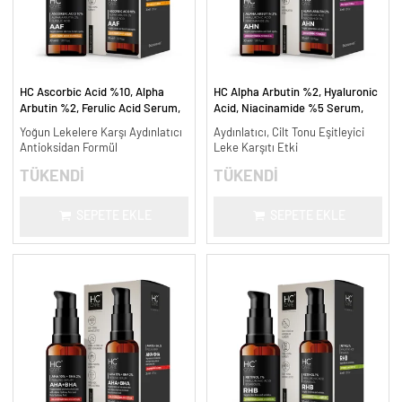
HC Ascorbic Acid %10, Alpha
HC Alpha Arbutin %2, Hyaluronic
Arbutin %2, Ferulic Acid Serum,
Acid, Niacinamide %5 Serum,
Koyu ve Yoğun Leke Karşıtı - 30
Leke Karşıtı ve Aydınlatıcı - 30
Yoğun Lekelere Karşı Aydınlatıcı
Aydınlatıcı, Cilt Tonu Eşitleyici
ml.
ml.
Antioksidan Formül
Leke Karşıtı Etki
TÜKENDİ
TÜKENDİ
SEPETE EKLE
SEPETE EKLE