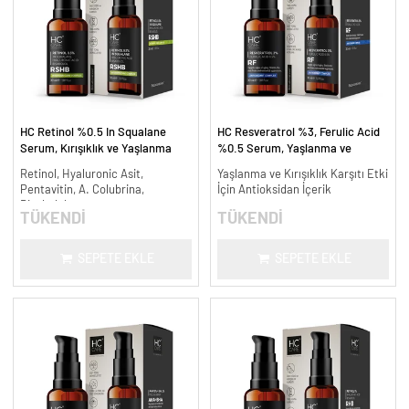
HC Retinol %0.5 In Squalane
HC Resveratrol %3, Ferulic Acid
Serum, Kırışıklık ve Yaşlanma
%0.5 Serum, Yaşlanma ve
Karşıtı - 30 ml.
Kırışıklık Karşıtı - 30 ml.
Retinol, Hyaluronic Asit,
Yaşlanma ve Kırışıklık Karşıtı Etki
Pentavitin, A. Colubrina,
İçin Antioksidan İçerik
Bisabolol
TÜKENDİ
TÜKENDİ
SEPETE EKLE
SEPETE EKLE