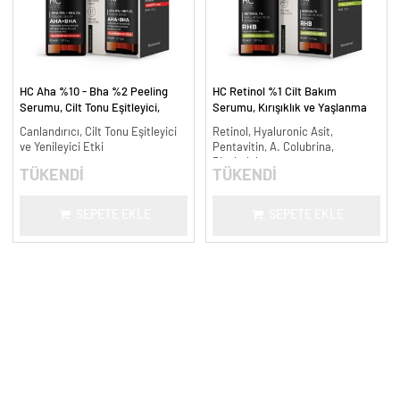
HC Aha %10 - Bha %2 Peeling
HC Retinol %1 Cilt Bakım
Serumu, Cilt Tonu Eşitleyici,
Serumu, Kırışıklık ve Yaşlanma
Canlandırıcı - 30 ml.
Karşıtı - 30 ml.
Canlandırıcı, Cilt Tonu Eşitleyici
Retinol, Hyaluronic Asit,
ve Yenileyici Etki
Pentavitin, A. Colubrina,
Bisabolol
TÜKENDİ
TÜKENDİ
SEPETE EKLE
SEPETE EKLE