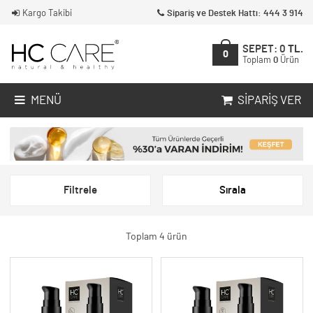
Kargo Takibi
Sipariş ve Destek Hattı: 444 3 914
SEPET:
0
TL.
0
Toplam
0
Ürün
MENÜ
SIPARIŞ VER
Filtrele
Sırala
Toplam 4 ürün