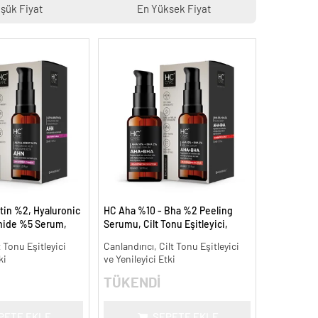
şük Fiyat
En Yüksek Fiyat
tin %2, Hyaluronic
HC Aha %10 - Bha %2 Peeling
mide %5 Serum,
Serumu, Cilt Tonu Eşitleyici,
 Aydınlatıcı - 30 ml.
Canlandırıcı - 30 ml.
t Tonu Eşitleyici
Canlandırıcı, Cilt Tonu Eşitleyici
ki
ve Yenileyici Etki
TÜKENDİ
PETE EKLE
SEPETE EKLE