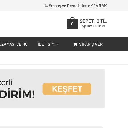
Sipariş ve Destek Hattı: 444 3 914
SEPET:
0
TL.
0
Toplam
0
Ürün
UZAMASI VE HC
İLETIŞIM
SIPARIŞ VER