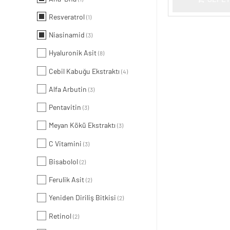
Resveratrol
(1)
Niasinamid
(3)
Hyaluronik Asit
(8)
Cebil Kabuğu Ekstraktı
(4)
Alfa Arbutin
(3)
Pentavitin
(3)
Meyan Kökü Ekstraktı
(3)
C Vitamini
(3)
Bisabolol
(2)
Ferulik Asit
(2)
Yeniden Diriliş Bitkisi
(2)
Retinol
(2)