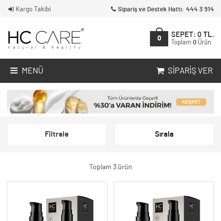
Kargo Takibi
Sipariş ve Destek Hattı: 444 3 914
SEPET:
0
TL.
0
Toplam
0
Ürün
MENÜ
SIPARIŞ VER
Filtrele
Sırala
Toplam 3 ürün