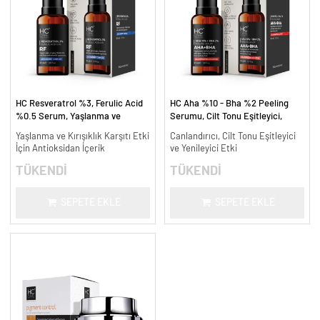
HC Resveratrol %3, Ferulic Acid
HC Aha %10 - Bha %2 Peeling
%0.5 Serum, Yaşlanma ve
Serumu, Cilt Tonu Eşitleyici,
Kırışıklık Karşıtı - 30 ml.
Canlandırıcı - 30 ml.
Yaşlanma ve Kırışıklık Karşıtı Etki
Canlandırıcı, Cilt Tonu Eşitleyici
İçin Antioksidan İçerik
ve Yenileyici Etki
TÜKENDİ
TÜKENDİ
SEPETE EKLE
SEPETE EKLE