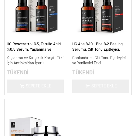
HC Resveratrol %3, Ferulic Acid
HC Aha %10 - Bha %2 Peeling
%0.5 Serum, Yaşlanma ve
Serumu, Cilt Tonu Eşitleyici,
Kırışıklık Karşıtı - 30 ml.
Canlandırıcı - 30 ml.
Yaşlanma ve Kırışıklık Karşıtı Etki
Canlandırıcı, Cilt Tonu Eşitleyici
İçin Antioksidan İçerik
ve Yenileyici Etki
TÜKENDİ
TÜKENDİ
SEPETE EKLE
SEPETE EKLE