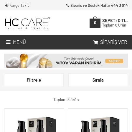
Kargo Takibi
Sipariş ve Destek Hattı: 444 3 914
SEPET:
0
TL.
0
Toplam
0
Ürün
MENÜ
SIPARIŞ VER
Filtrele
Sırala
Toplam 3 ürün