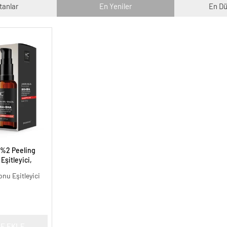
tanlar
En Yeniler
En Dü
 %2 Peeling
Eşitleyici,
l.
onu Eşitleyici
E EKLE