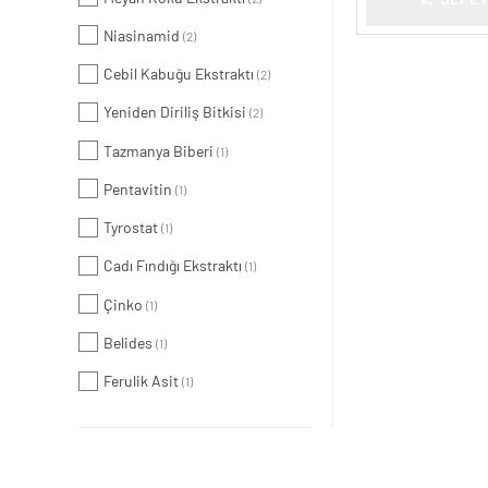
Niasinamid
(2)
Cebil Kabuğu Ekstraktı
(2)
Yeniden Diriliş Bitkisi
(2)
Tazmanya Biberi
(1)
Pentavitin
(1)
Tyrostat
(1)
Cadı Fındığı Ekstraktı
(1)
Çinko
(1)
Belides
(1)
Ferulik Asit
(1)