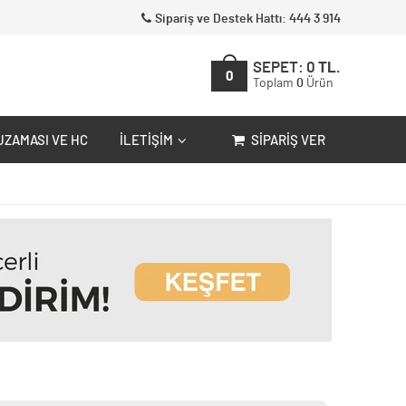
Sipariş ve Destek Hattı: 444 3 914
SEPET:
0
TL.
0
Toplam
0
Ürün
UZAMASI VE HC
İLETIŞIM
SIPARIŞ VER