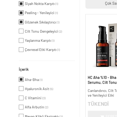
Çok Sa
Siyah Nokta Karşıtı
(1)
Peeling - Yenileyici
(1)
Gözenek Sıkılaştırıcı
(1)
Cilt Tonu Dengeleyici
(2)
Yaşlanma Karşıtı
(1)
Çevresel Etki Karşıtı
(1)
İçerik
HC Aha %10 - Bha
Aha-Bha
(1)
Serumu, Cilt Tonu 
Canlandırıcı - 30 m
Hyaluronik Asit
(5)
Canlandırıcı, Cilt T
ve Yenileyici Etki
C Vitamini
(3)
TÜKENDİ
Alfa Arbutin
(2)
Meyan Kökü Ekstraktı
SEPET
(2)