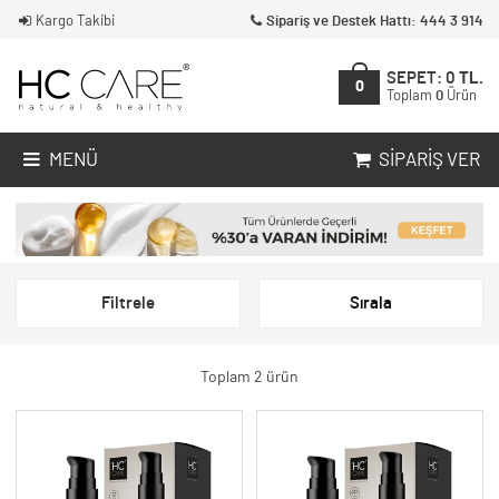
Kargo Takibi
Sipariş ve Destek Hattı: 444 3 914
SEPET:
0
TL.
0
Toplam
0
Ürün
MENÜ
SIPARIŞ VER
Filtrele
Sırala
Toplam 2 ürün