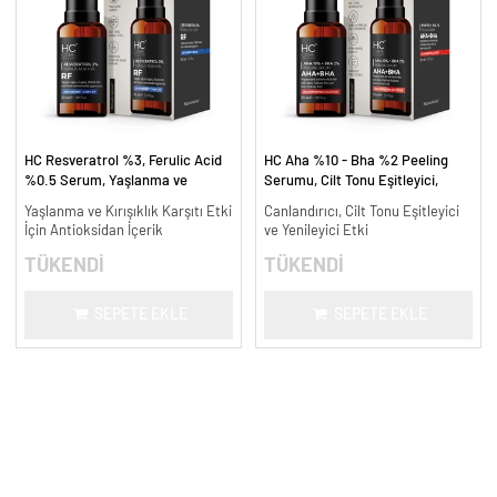
HC Resveratrol %3, Ferulic Acid
HC Aha %10 - Bha %2 Peeling
%0.5 Serum, Yaşlanma ve
Serumu, Cilt Tonu Eşitleyici,
Kırışıklık Karşıtı - 30 ml.
Canlandırıcı - 30 ml.
Yaşlanma ve Kırışıklık Karşıtı Etki
Canlandırıcı, Cilt Tonu Eşitleyici
İçin Antioksidan İçerik
ve Yenileyici Etki
TÜKENDİ
TÜKENDİ
SEPETE EKLE
SEPETE EKLE