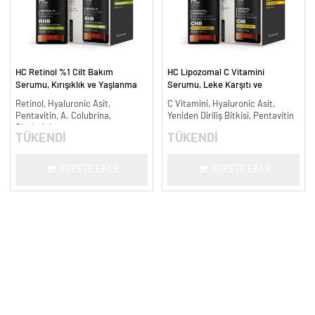
HC Retinol %1 Cilt Bakım
HC Lipozomal C Vitamini
Serumu, Kırışıklık ve Yaşlanma
Serumu, Leke Karşıtı ve
Karşıtı - 30 ml.
Aydınlatıcı - 30 ml.
Retinol, Hyaluronic Asit,
C Vitamini, Hyaluronic Asit,
Pentavitin, A. Colubrina,
Yeniden Diriliş Bitkisi, Pentavitin
Bisabolol
TÜKENDİ
TÜKENDİ
SEPETE EKLE
SEPETE EKLE