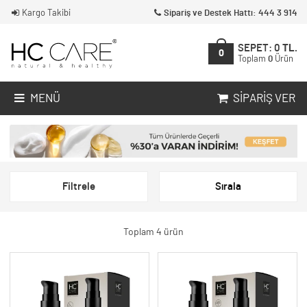
Kargo Takibi
Sipariş ve Destek Hattı: 444 3 914
SEPET:
0
TL.
0
Toplam
0
Ürün
MENÜ
SIPARIŞ VER
Filtrele
Sırala
Toplam 4 ürün