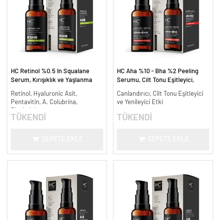
HC Retinol %0.5 In Squalane
HC Aha %10 - Bha %2 Peeling
Serum, Kırışıklık ve Yaşlanma
Serumu, Cilt Tonu Eşitleyici,
Karşıtı - 30 ml.
Canlandırıcı - 30 ml.
Retinol, Hyaluronic Asit,
Canlandırıcı, Cilt Tonu Eşitleyici
Pentavitin, A. Colubrina,
ve Yenileyici Etki
Bisabolol
TÜKENDİ
TÜKENDİ
SEPETE EKLE
SEPETE EKLE