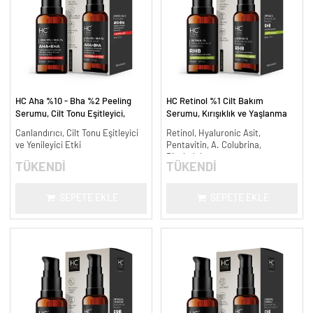
HC Aha %10 - Bha %2 Peeling
HC Retinol %1 Cilt Bakım
Serumu, Cilt Tonu Eşitleyici,
Serumu, Kırışıklık ve Yaşlanma
Canlandırıcı - 30 ml.
Karşıtı - 30 ml.
Canlandırıcı, Cilt Tonu Eşitleyici
Retinol, Hyaluronic Asit,
ve Yenileyici Etki
Pentavitin, A. Colubrina,
Bisabolol
TÜKENDİ
TÜKENDİ
SEPETE EKLE
SEPETE EKLE