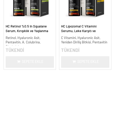
HC Retinol %0.5 In Squalane
HC Lipozomal C Vitamini
Serum, Kırışıklık ve Yaşlanma
Serumu, Leke Karşıtı ve
Karşıtı - 30 ml.
Aydınlatıcı - 30 ml.
Retinol, Hyaluronic Asit,
C Vitamini, Hyaluronic Asit,
Pentavitin, A. Colubrina,
Yeniden Diriliş Bitkisi, Pentavitin
Bisabolol
TÜKENDİ
TÜKENDİ
SEPETE EKLE
SEPETE EKLE