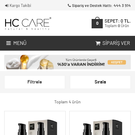
Kargo Takibi
Sipariş ve Destek Hattı: 444 3 914
SEPET:
0
TL.
0
Toplam
0
Ürün
MENÜ
SIPARIŞ VER
Filtrele
Sırala
Toplam 4 ürün