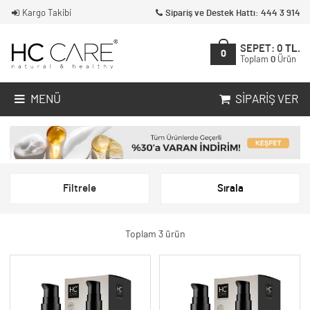
Kargo Takibi
Sipariş ve Destek Hattı: 444 3 914
SEPET:
0
TL.
0
Toplam
0
Ürün
MENÜ
SIPARIŞ VER
Filtrele
Sırala
Toplam 3 ürün