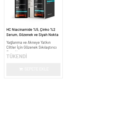
HC Niacinamide %5, Çinko %2
Serum, Gözenek ve Siyah Nokta
Oluşumunu Gidermeye Yardımcı -
Yağlanma ve Akneye Yatkın
30 ml.
Ciltler İçin Gözenek Sıkılaştırıcı
Formül
TÜKENDİ
SEPETE EKLE