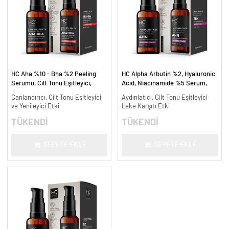
HC Aha %10 - Bha %2 Peeling
HC Alpha Arbutin %2, Hyaluronic
Serumu, Cilt Tonu Eşitleyici,
Acid, Niacinamide %5 Serum,
Canlandırıcı - 30 ml.
Leke Karşıtı ve Aydınlatıcı - 30
Canlandırıcı, Cilt Tonu Eşitleyici
Aydınlatıcı, Cilt Tonu Eşitleyici
ml.
ve Yenileyici Etki
Leke Karşıtı Etki
TÜKENDİ
TÜKENDİ
SEPETE EKLE
SEPETE EKLE