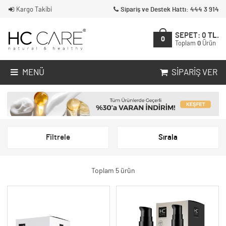
Kargo Takibi
Sipariş ve Destek Hattı: 444 3 914
SEPET:
0
TL.
0
Toplam
0
Ürün
MENÜ
SIPARIŞ VER
Filtrele
Sırala
Toplam 5 ürün