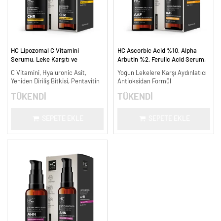
HC Lipozomal C Vitamini
HC Ascorbic Acid %10, Alpha
Serumu, Leke Karşıtı ve
Arbutin %2, Ferulic Acid Serum,
Aydınlatıcı - 30 ml.
Koyu ve Yoğun Leke Karşıtı - 30
C Vitamini, Hyaluronic Asit,
Yoğun Lekelere Karşı Aydınlatıcı
ml.
Yeniden Diriliş Bitkisi, Pentavitin
Antioksidan Formül
TÜKENDİ
TÜKENDİ
SEPETE EKLE
SEPETE EKLE