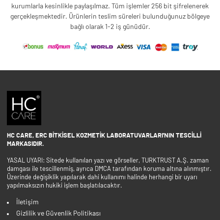
kurumlarla kesinlikle paylaşılmaz. Tüm işlemler 256 bit şifrelenerek
gerçekleşmektedir. Ürünlerin teslim süreleri bulunduğunuz bölgeye
bağlı olarak 1-2 iş günüdür.
HC CARE, ERC BITKISEL KOZMETIK LABORATUVARLARI'NIN TESCILLI
MARKASIDIR.
YASAL UYARI: Sitede kullanılan yazı ve görseller, TURKTRUST A.Ş. zaman
damgası ile tescillenmiş, ayrıca DMCA tarafından koruma altına alınmıştır.
Üzerinde değişiklik yapılarak dahi kullanımı halinde herhangi bir uyarı
yapılmaksızın hukiki işlem başlatılacaktır.
İletişim
Gizlilik ve Güvenlik Politikası