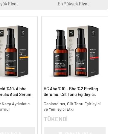
şük Fiyat
En Yüksek Fiyat
cid %10, Alpha
HC Aha %10 - Bha %2 Peeling
rulic Acid Serum,
Serumu, Cilt Tonu Eşitleyici,
Leke Karşıtı - 30
Canlandırıcı - 30 ml.
 Karşı Aydınlatıcı
Canlandırıcı, Cilt Tonu Eşitleyici
ormül
ve Yenileyici Etki
TÜKENDİ
PETE EKLE
SEPETE EKLE