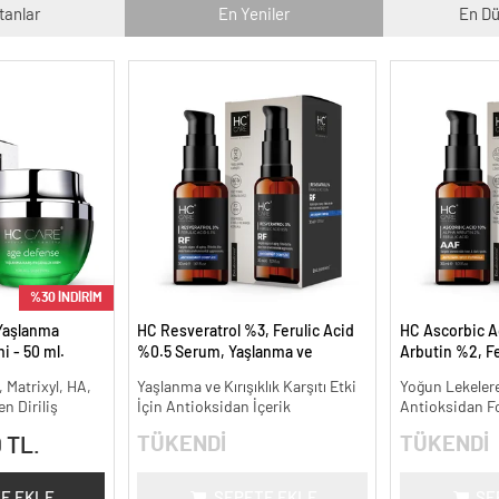
tanlar
En Yeniler
En Dü
%30 İNDİRİM
Yaşlanma
HC Resveratrol %3, Ferulic Acid
HC Ascorbic A
i - 50 ml.
%0.5 Serum, Yaşlanma ve
Arbutin %2, Fe
Kırışıklık Karşıtı - 30 ml.
Koyu ve Yoğun 
, Matrixyl, HA,
Yaşlanma ve Kırışıklık Karşıtı Etki
Yoğun Lekelere
ml.
n Diriliş
İçin Antioksidan İçerik
Antioksidan F
TÜKENDİ
TÜKENDİ
 TL.
E EKLE
SEPETE EKLE
SE