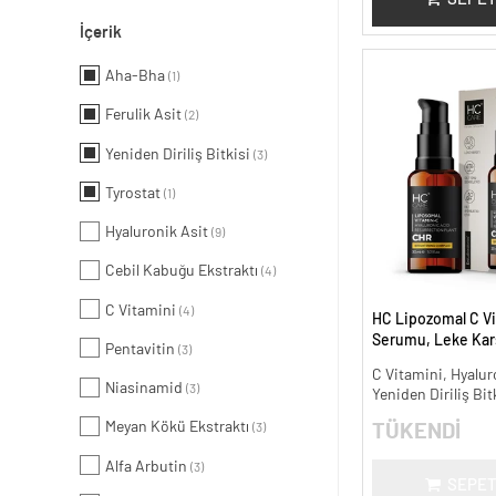
İçerik
Aha-Bha
(1)
Ferulik Asit
(2)
Yeniden Diriliş Bitkisi
(3)
Tyrostat
(1)
Hyaluronik Asit
(9)
Cebil Kabuğu Ekstraktı
(4)
C Vitamini
(4)
HC Lipozomal C Vi
Serumu, Leke Karş
Pentavitin
(3)
Aydınlatıcı - 30 ml.
C Vitamini, Hyalur
Niasinamid
(3)
Yeniden Diriliş Bit
Meyan Kökü Ekstraktı
TÜKENDİ
(3)
Alfa Arbutin
(3)
SEPET