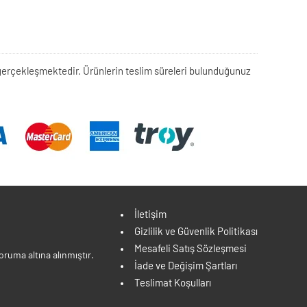
rek gerçekleşmektedir. Ürünlerin teslim süreleri bulunduğunuz
İletişim
Gizlilik ve Güvenlik Politikası
Mesafeli Satış Sözleşmesi
ruma altına alınmıştır.
İade ve Değişim Şartları
Teslimat Koşulları