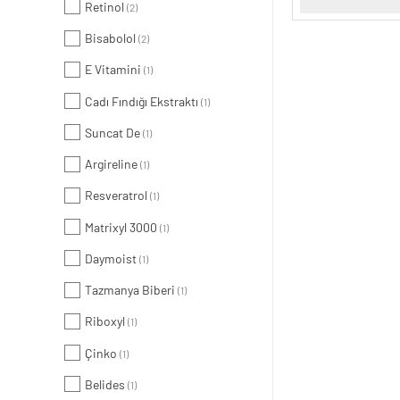
Retinol
(2)
Bisabolol
(2)
E Vitamini
(1)
Cadı Fındığı Ekstraktı
(1)
Suncat De
(1)
Argireline
(1)
Resveratrol
(1)
Matrixyl 3000
(1)
Daymoist
(1)
Tazmanya Biberi
(1)
Riboxyl
(1)
Çinko
(1)
Belides
(1)