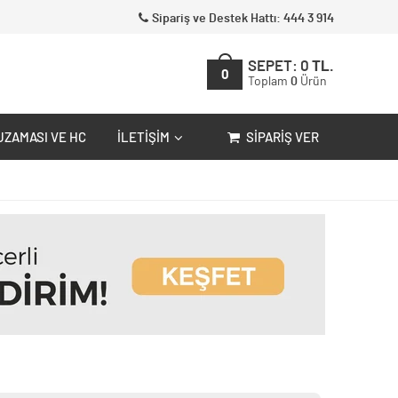
Sipariş ve Destek Hattı: 444 3 914
SEPET:
0
TL.
0
Toplam
0
Ürün
UZAMASI VE HC
İLETIŞIM
SIPARIŞ VER