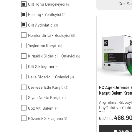
Çok Sa
Cilt Tonu Dengeleyici
(4)
Peeling - Yenileyici
(1)
Cilt Aydınlatıcı
(3)
Nemlendirici - Besleyici
(6)
Yaşlanma Karşıtı
(6)
Kırışıklık Giderici - Önleyici
(5)
Cilt Sıkılaştırıcı
(3)
Leke Giderici - Önleyici
(3)
Çevresel Etki Karşıtı
HC Age-Defense 
(2)
Karşıtı Bakım Krem
Siyah Nokta Karşıtı
(1)
Argireline, Riboxyl
DayMoist ve Yenide
Göz Altı Bakımı
(1)
Bitkisi
466.90
667 TL.
Gözenek Sıkılaştırıcı
(1)
SEPET