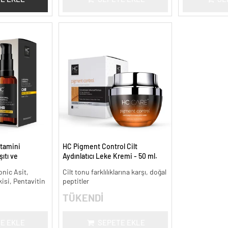
tamini
HC Pigment Control Cilt
ıtı ve
Aydınlatıcı Leke Kremi - 50 ml.
onic Asit,
Cilt tonu farklılıklarına karşı, doğal
kisi, Pentavitin
peptitler
TÜKENDİ
E EKLE
SEPETE EKLE