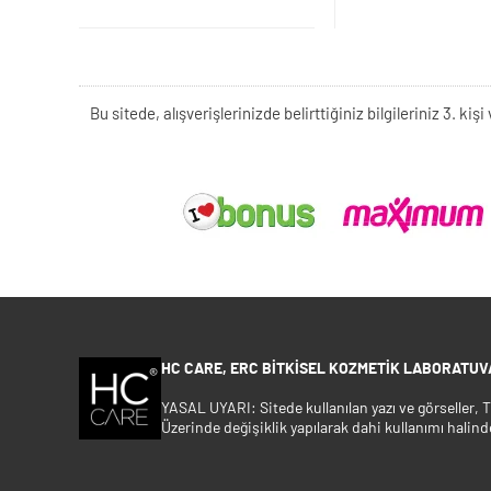
Bu sitede, alışverişlerinizde belirttiğiniz bilgileriniz 3. 
HC CARE, ERC BITKISEL KOZMETIK LABORATUVA
YASAL UYARI: Sitede kullanılan yazı ve görseller,
Üzerinde değişiklik yapılarak dahi kullanımı halind