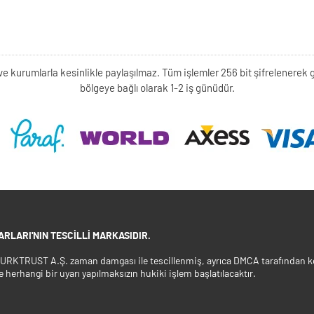
kişi ve kurumlarla kesinlikle paylaşılmaz. Tüm işlemler 256 bit şifrelene
bölgeye bağlı olarak 1-2 iş günüdür.
RLARI'NIN TESCILLI MARKASIDIR.
 TURKTRUST A.Ş. zaman damgası ile tescillenmiş, ayrıca DMCA tarafından ko
e herhangi bir uyarı yapılmaksızın hukiki işlem başlatılacaktır.