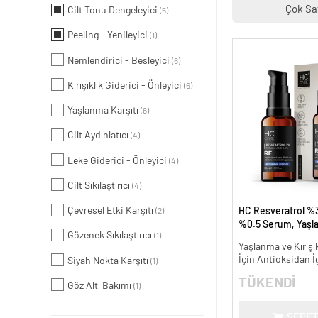
Çok Sa
Cilt Tonu Dengeleyici
(5)
Peeling - Yenileyici
(1)
Nemlendirici - Besleyici
(6)
Kırışıklık Giderici - Önleyici
(6)
Yaşlanma Karşıtı
(6)
Cilt Aydınlatıcı
(4)
Leke Giderici - Önleyici
(4)
Cilt Sıkılaştırıcı
(4)
Çevresel Etki Karşıtı
HC Resveratrol %3
(2)
%0.5 Serum, Yaşl
Gözenek Sıkılaştırıcı
(1)
Kırışıklık Karşıtı - 
Yaşlanma ve Kırışık
İçin Antioksidan İ
Siyah Nokta Karşıtı
(1)
TÜKENDİ
Göz Altı Bakımı
(1)
SEPET