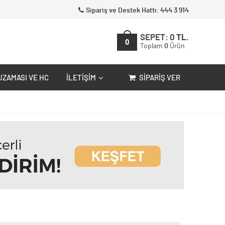
Sipariş ve Destek Hattı: 444 3 914
SEPET:
0
TL.
0
Toplam
0
Ürün
UZAMASI VE HC
İLETIŞIM
SIPARIŞ VER