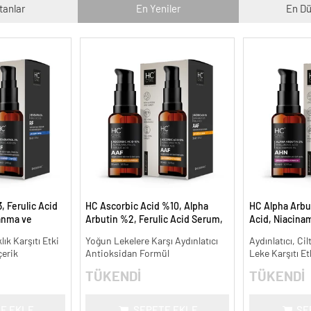
tanlar
En Yeniler
En Dü
, Ferulic Acid
HC Ascorbic Acid %10, Alpha
HC Alpha Arbu
anma ve
Arbutin %2, Ferulic Acid Serum,
Acid, Niacina
30 ml.
Koyu ve Yoğun Leke Karşıtı - 30
Leke Karşıtı ve
lık Karşıtı Etki
Yoğun Lekelere Karşı Aydınlatıcı
Aydınlatıcı, Cil
ml.
çerik
Antioksidan Formül
Leke Karşıtı Et
TÜKENDİ
TÜKENDİ
E EKLE
SEPETE EKLE
SE