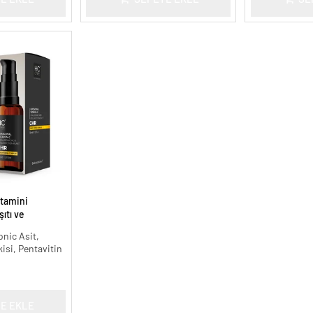
tamini
ıtı ve
onic Asit,
kisi, Pentavitin
E EKLE