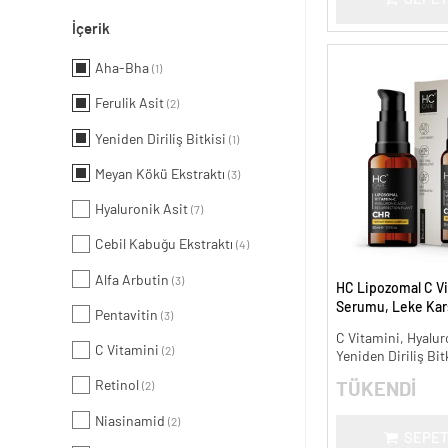
İçerik
Aha-Bha
(1)
Ferulik Asit
(2)
Yeniden Diriliş Bitkisi
(1)
Meyan Kökü Ekstraktı
(3)
Hyaluronik Asit
(7)
Cebil Kabuğu Ekstraktı
(4)
Alfa Arbutin
(3)
HC Lipozomal C Vi
Serumu, Leke Karş
Pentavitin
(3)
Aydınlatıcı - 30 ml.
C Vitamini, Hyalur
C Vitamini
(2)
Yeniden Diriliş Bit
Retinol
TÜKENDİ
(2)
Niasinamid
(2)
SEPET