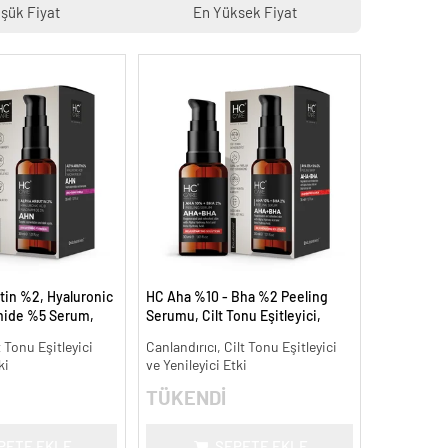
şük Fiyat
En Yüksek Fiyat
tin %2, Hyaluronic
HC Aha %10 - Bha %2 Peeling
mide %5 Serum,
Serumu, Cilt Tonu Eşitleyici,
 Aydınlatıcı - 30 ml.
Canlandırıcı - 30 ml.
t Tonu Eşitleyici
Canlandırıcı, Cilt Tonu Eşitleyici
ki
ve Yenileyici Etki
TÜKENDİ
PETE EKLE
SEPETE EKLE