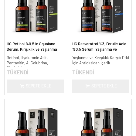
HC Retinol %0.5 In Squalane
HC Resveratrol %3, Ferulic Acid
Serum, Kırışıklık ve Yaşlanma
%0.5 Serum, Yaşlanma ve
Karşıtı - 30 ml.
Kırışıklık Karşıtı - 30 ml.
Retinol, Hyaluronic Asit,
Yaşlanma ve Kırışıklık Karşıtı Etki
Pentavitin, A. Colubrina,
İçin Antioksidan İçerik
Bisabolol
TÜKENDİ
TÜKENDİ
SEPETE EKLE
SEPETE EKLE