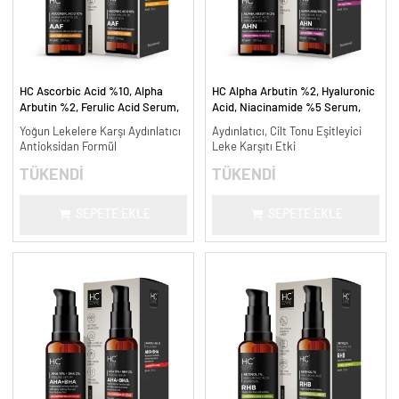
HC Ascorbic Acid %10, Alpha
HC Alpha Arbutin %2, Hyaluronic
Arbutin %2, Ferulic Acid Serum,
Acid, Niacinamide %5 Serum,
Koyu ve Yoğun Leke Karşıtı - 30
Leke Karşıtı ve Aydınlatıcı - 30
Yoğun Lekelere Karşı Aydınlatıcı
Aydınlatıcı, Cilt Tonu Eşitleyici
ml.
ml.
Antioksidan Formül
Leke Karşıtı Etki
TÜKENDİ
TÜKENDİ
SEPETE EKLE
SEPETE EKLE