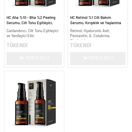
HC Aha %10 - Bha %2 Peeling
HC Retinol %1 Cilt Bakım
Serumu, Cilt Tonu Eşitleyici,
Serumu, Kırışıklık ve Yaşlanma
Canlandırıcı - 30 ml.
Karşıtı - 30 ml.
Canlandırıcı, Cilt Tonu Eşitleyici
Retinol, Hyaluronic Asit,
ve Yenileyici Etki
Pentavitin, A. Colubrina,
Bisabolol
TÜKENDİ
TÜKENDİ
SEPETE EKLE
SEPETE EKLE