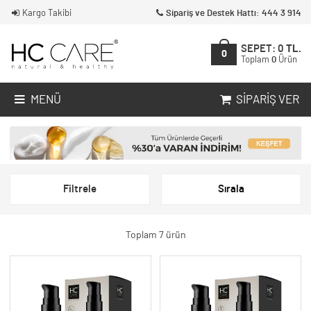
Kargo Takibi
Sipariş ve Destek Hattı: 444 3 914
SEPET:
0
TL.
0
Toplam
0
Ürün
MENÜ
SIPARIŞ VER
Filtrele
Sırala
Toplam 7 ürün