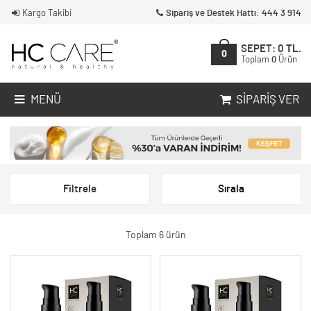
Kargo Takibi
Sipariş ve Destek Hattı: 444 3 914
SEPET:
0
TL.
0
Toplam
0
Ürün
MENÜ
SIPARIŞ VER
Filtrele
Sırala
Toplam 6 ürün