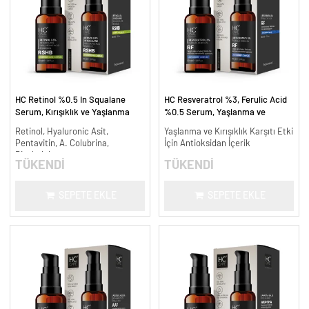
HC Retinol %0.5 In Squalane
HC Resveratrol %3, Ferulic Acid
Serum, Kırışıklık ve Yaşlanma
%0.5 Serum, Yaşlanma ve
Karşıtı - 30 ml.
Kırışıklık Karşıtı - 30 ml.
Retinol, Hyaluronic Asit,
Yaşlanma ve Kırışıklık Karşıtı Etki
Pentavitin, A. Colubrina,
İçin Antioksidan İçerik
Bisabolol
TÜKENDİ
TÜKENDİ
SEPETE EKLE
SEPETE EKLE