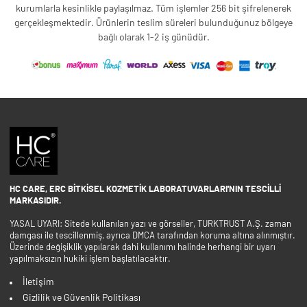
kurumlarla kesinlikle paylaşılmaz. Tüm işlemler 256 bit şifrelenerek
gerçekleşmektedir. Ürünlerin teslim süreleri bulunduğunuz bölgeye
bağlı olarak 1-2 iş günüdür.
HC CARE, ERC BITKISEL KOZMETIK LABORATUVARLARI'NIN TESCILLI
MARKASIDIR.
YASAL UYARI: Sitede kullanılan yazı ve görseller, TURKTRUST A.Ş. zaman
damgası ile tescillenmiş, ayrıca DMCA tarafından koruma altına alınmıştır.
Üzerinde değişiklik yapılarak dahi kullanımı halinde herhangi bir uyarı
yapılmaksızın hukiki işlem başlatılacaktır.
İletişim
Gizlilik ve Güvenlik Politikası