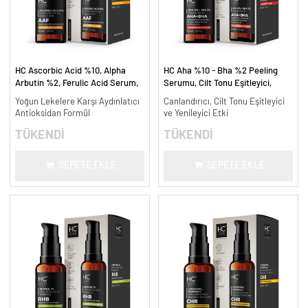
HC Ascorbic Acid %10, Alpha
HC Aha %10 - Bha %2 Peeling
Arbutin %2, Ferulic Acid Serum,
Serumu, Cilt Tonu Eşitleyici,
Koyu ve Yoğun Leke Karşıtı - 30
Canlandırıcı - 30 ml.
Yoğun Lekelere Karşı Aydınlatıcı
Canlandırıcı, Cilt Tonu Eşitleyici
ml.
Antioksidan Formül
ve Yenileyici Etki
TÜKENDİ
TÜKENDİ
SEPETE EKLE
SEPETE EKLE