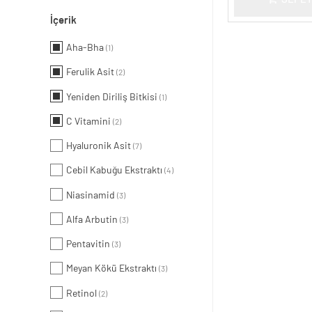
İçerik
Aha-Bha
(1)
Ferulik Asit
(2)
Yeniden Diriliş Bitkisi
(1)
C Vitamini
(2)
Hyaluronik Asit
(7)
Cebil Kabuğu Ekstraktı
(4)
Niasinamid
(3)
Alfa Arbutin
(3)
Pentavitin
(3)
Meyan Kökü Ekstraktı
(3)
Retinol
(2)