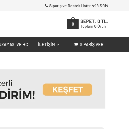
Sipariş ve Destek Hattı: 444 3 914
SEPET:
0
TL.
0
Toplam
0
Ürün
UZAMASI VE HC
İLETIŞIM
SIPARIŞ VER