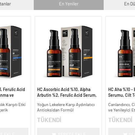
tanlar
En Yeniler
En Dü
, Ferulic Acid
HC Ascorbic Acid %10, Alpha
HC Aha %10 - 
anma ve
Arbutin %2, Ferulic Acid Serum,
Serumu, Cilt T
30 ml.
Koyu ve Yoğun Leke Karşıtı - 30
Canlandırıcı - 
lık Karşıtı Etki
Yoğun Lekelere Karşı Aydınlatıcı
Canlandırıcı, C
ml.
çerik
Antioksidan Formül
ve Yenileyici E
TÜKENDİ
TÜKENDİ
E EKLE
SEPETE EKLE
SE