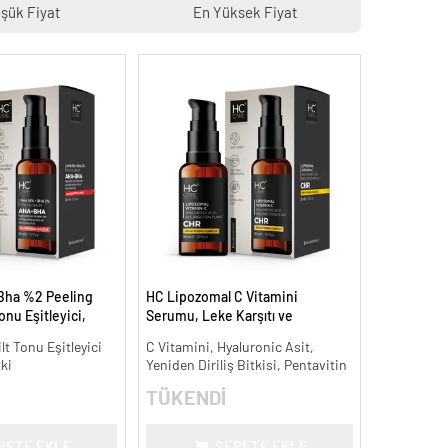
şük Fiyat
En Yüksek Fiyat
Bha %2 Peeling
HC Lipozomal C Vitamini
onu Eşitleyici,
Serumu, Leke Karşıtı ve
30 ml.
Aydınlatıcı - 30 ml.
ilt Tonu Eşitleyici
C Vitamini, Hyaluronic Asit,
tki
Yeniden Diriliş Bitkisi, Pentavitin
TÜKENDİ
PETE EKLE
SEPETE EKLE