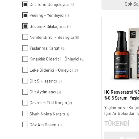
Çok Sa
Cilt Tonu Dengeleyici
(4)
Peeling - Yenileyici
(1)
Gözenek Sıkılaştırıcı
(1)
Nemlendirici - Besleyici
(6)
Yaşlanma Karşıtı
(6)
Kırışıklık Giderici - Önleyici
(5)
Leke Giderici - Önleyici
(3)
Cilt Sıkılaştırıcı
(3)
Cilt Aydınlatıcı
HC Resveratrol %3
(3)
%0.5 Serum, Yaşl
Çevresel Etki Karşıtı
(2)
Kırışıklık Karşıtı - 
Yaşlanma ve Kırışık
İçin Antioksidan İ
Siyah Nokta Karşıtı
(1)
TÜKENDİ
Göz Altı Bakımı
(1)
SEPET