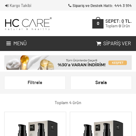
Kargo Takibi
Sipariş ve Destek Hattı: 444 3 914
SEPET:
0
TL.
0
Toplam
0
Ürün
MENÜ
SIPARIŞ VER
Filtrele
Sırala
Toplam 4 ürün