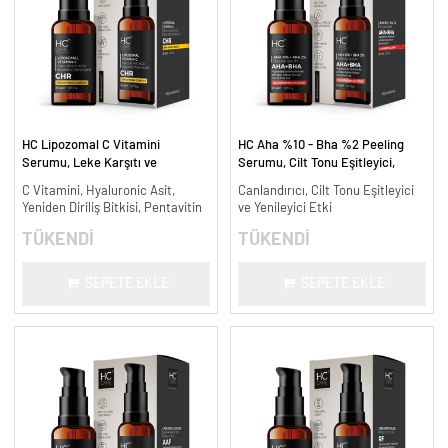
HC Lipozomal C Vitamini
HC Aha %10 - Bha %2 Peeling
Serumu, Leke Karşıtı ve
Serumu, Cilt Tonu Eşitleyici,
Aydınlatıcı - 30 ml.
Canlandırıcı - 30 ml.
C Vitamini, Hyaluronic Asit,
Canlandırıcı, Cilt Tonu Eşitleyici
Yeniden Diriliş Bitkisi, Pentavitin
ve Yenileyici Etki
TÜKENDİ
TÜKENDİ
SEPETE EKLE
SEPETE EKLE