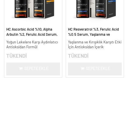
HC Ascorbic Acid %10, Alpha
HC Resveratrol %3, Ferulic Acid
Arbutin %2, Ferulic Acid Serum,
%0.5 Serum, Yaşlanma ve
Koyu ve Yoğun Leke Karşıtı - 30
Kırışıklık Karşıtı - 30 ml.
Yoğun Lekelere Karşı Aydınlatıcı
Yaşlanma ve Kırışıklık Karşıtı Etki
ml.
Antioksidan Formül
İçin Antioksidan İçerik
TÜKENDİ
TÜKENDİ
SEPETE EKLE
SEPETE EKLE