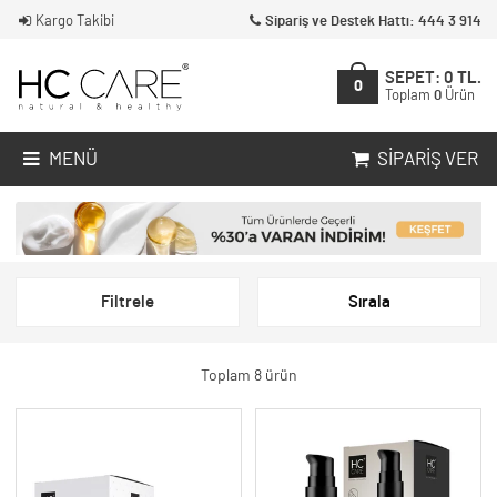
Kargo Takibi
Sipariş ve Destek Hattı: 444 3 914
SEPET:
0
TL.
0
Toplam
0
Ürün
MENÜ
SIPARIŞ VER
Filtrele
Sırala
Toplam 8 ürün