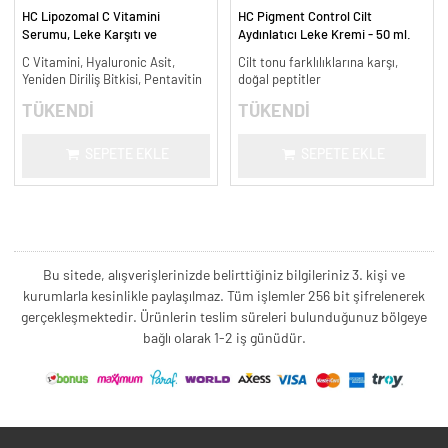
HC Lipozomal C Vitamini
HC Pigment Control Cilt
Serumu, Leke Karşıtı ve
Aydınlatıcı Leke Kremi - 50 ml.
Aydınlatıcı - 30 ml.
C Vitamini, Hyaluronic Asit,
Cilt tonu farklılıklarına karşı,
Yeniden Diriliş Bitkisi, Pentavitin
doğal peptitler
TÜKENDİ
TÜKENDİ
SEPETE EKLE
SEPETE EKLE
Bu sitede, alışverişlerinizde belirttiğiniz bilgileriniz 3. kişi ve
kurumlarla kesinlikle paylaşılmaz. Tüm işlemler 256 bit şifrelenerek
gerçekleşmektedir. Ürünlerin teslim süreleri bulunduğunuz bölgeye
bağlı olarak 1-2 iş günüdür.