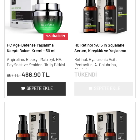
%30 İNDİRİM
HC Age-Defense Yaşlanma
HC Retinol %0.5 In Squalane
Karşıtı Bakım Kremi - 50 ml.
Serum, Kırışıklık ve Yaşlanma
Karşıtı - 30 ml.
Argireline, Riboxyl, Matrixyl, HA,
Retinol, Hyaluronic Asit,
DayMoist ve Yeniden Diriliş Bitkisi
Pentavitin, A. Colubrina,
Bisabolol
466.90 TL.
TÜKENDİ
667 TL.
SEPETE EKLE
SEPETE EKLE