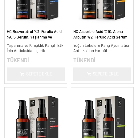
HC Resveratrol %3, Ferulic Acid
HC Ascorbic Acid %10, Alpha
%0.5 Serum, Yaşlanma ve
Arbutin %2, Ferulic Acid Serum,
Kırışıklık Karşıtı - 30 ml.
Koyu ve Yoğun Leke Karşıtı - 30
Yaşlanma ve Kırışıklık Karşıtı Etki
Yoğun Lekelere Karşı Aydınlatıcı
ml.
İçin Antioksidan İçerik
Antioksidan Formül
TÜKENDİ
TÜKENDİ
SEPETE EKLE
SEPETE EKLE