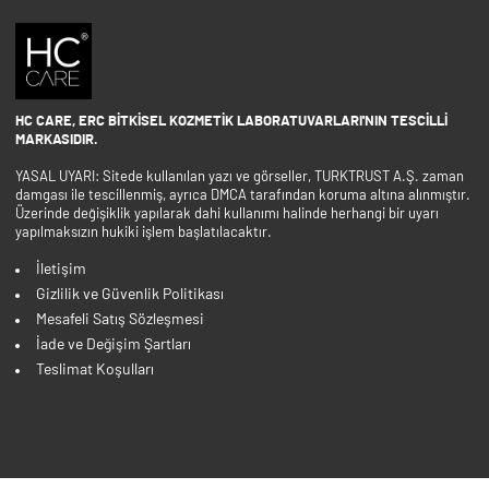
HC CARE, ERC BITKISEL KOZMETIK LABORATUVARLARI'NIN TESCILLI
MARKASIDIR.
YASAL UYARI: Sitede kullanılan yazı ve görseller, TURKTRUST A.Ş. zaman
damgası ile tescillenmiş, ayrıca DMCA tarafından koruma altına alınmıştır.
Üzerinde değişiklik yapılarak dahi kullanımı halinde herhangi bir uyarı
yapılmaksızın hukiki işlem başlatılacaktır.
İletişim
Gizlilik ve Güvenlik Politikası
Mesafeli Satış Sözleşmesi
İade ve Değişim Şartları
Teslimat Koşulları