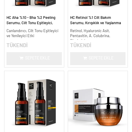
HC Aha %10 - Bha %2 Peeling
HC Retinol %1 Cilt Bakım
Serumu, Cilt Tonu Eşitleyici,
Serumu, Kırışıklık ve Yaşlanma
Canlandırıcı - 30 ml.
Karşıtı - 30 ml.
Canlandırıcı, Cilt Tonu Eşitleyici
Retinol, Hyaluronic Asit,
ve Yenileyici Etki
Pentavitin, A. Colubrina,
Bisabolol
TÜKENDİ
TÜKENDİ
SEPETE EKLE
SEPETE EKLE