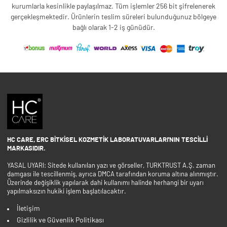
kurumlarla kesinlikle paylaşılmaz. Tüm işlemler 256 bit şifrelenerek
gerçekleşmektedir. Ürünlerin teslim süreleri bulunduğunuz bölgeye
bağlı olarak 1-2 iş günüdür.
HC CARE, ERC BITKISEL KOZMETIK LABORATUVARLARI'NIN TESCILLI
MARKASIDIR.
YASAL UYARI: Sitede kullanılan yazı ve görseller, TURKTRUST A.Ş. zaman
damgası ile tescillenmiş, ayrıca DMCA tarafından koruma altına alınmıştır.
Üzerinde değişiklik yapılarak dahi kullanımı halinde herhangi bir uyarı
yapılmaksızın hukiki işlem başlatılacaktır.
İletişim
Gizlilik ve Güvenlik Politikası