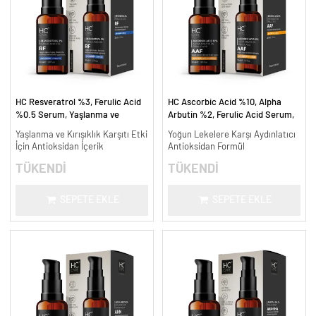
HC Resveratrol %3, Ferulic Acid
HC Ascorbic Acid %10, Alpha
%0.5 Serum, Yaşlanma ve
Arbutin %2, Ferulic Acid Serum,
Kırışıklık Karşıtı - 30 ml.
Koyu ve Yoğun Leke Karşıtı - 30
Yaşlanma ve Kırışıklık Karşıtı Etki
Yoğun Lekelere Karşı Aydınlatıcı
ml.
İçin Antioksidan İçerik
Antioksidan Formül
TÜKENDİ
TÜKENDİ
SEPETE EKLE
SEPETE EKLE