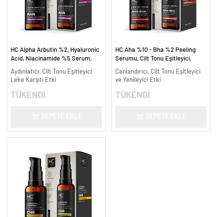
HC Alpha Arbutin %2, Hyaluronic
HC Aha %10 - Bha %2 Peeling
Acid, Niacinamide %5 Serum,
Serumu, Cilt Tonu Eşitleyici,
Leke Karşıtı ve Aydınlatıcı - 30
Canlandırıcı - 30 ml.
Aydınlatıcı, Cilt Tonu Eşitleyici
Canlandırıcı, Cilt Tonu Eşitleyici
ml.
Leke Karşıtı Etki
ve Yenileyici Etki
TÜKENDİ
TÜKENDİ
SEPETE EKLE
SEPETE EKLE