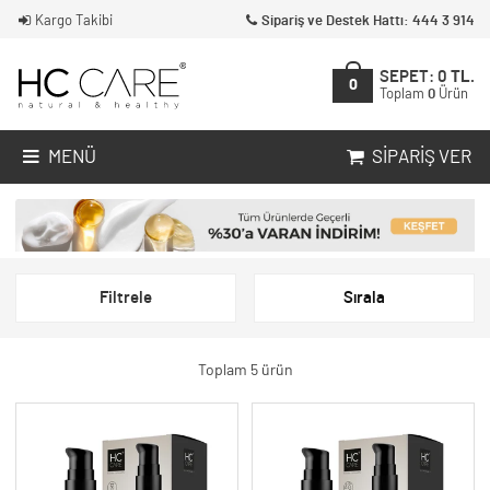
Kargo Takibi
Sipariş ve Destek Hattı: 444 3 914
SEPET:
0
TL.
0
Toplam
0
Ürün
MENÜ
SIPARIŞ VER
Filtrele
Sırala
Toplam 5 ürün