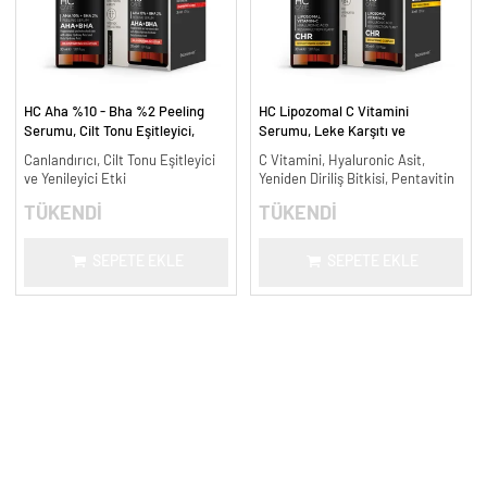
HC Aha %10 - Bha %2 Peeling
HC Lipozomal C Vitamini
Serumu, Cilt Tonu Eşitleyici,
Serumu, Leke Karşıtı ve
Canlandırıcı - 30 ml.
Aydınlatıcı - 30 ml.
Canlandırıcı, Cilt Tonu Eşitleyici
C Vitamini, Hyaluronic Asit,
ve Yenileyici Etki
Yeniden Diriliş Bitkisi, Pentavitin
TÜKENDİ
TÜKENDİ
SEPETE EKLE
SEPETE EKLE