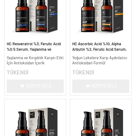
HC Resveratrol %3, Ferulic Acid
HC Ascorbic Acid %10, Alpha
%0.5 Serum, Yaşlanma ve
Arbutin %2, Ferulic Acid Serum,
Kırışıklık Karşıtı - 30 ml.
Koyu ve Yoğun Leke Karşıtı - 30
Yaşlanma ve Kırışıklık Karşıtı Etki
Yoğun Lekelere Karşı Aydınlatıcı
ml.
İçin Antioksidan İçerik
Antioksidan Formül
TÜKENDİ
TÜKENDİ
SEPETE EKLE
SEPETE EKLE