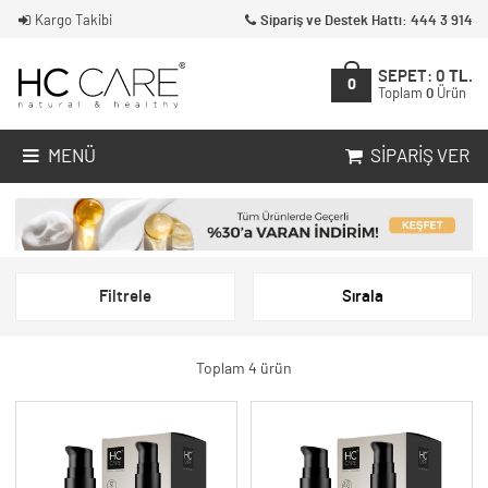
Kargo Takibi
Sipariş ve Destek Hattı: 444 3 914
SEPET:
0
TL.
0
Toplam
0
Ürün
MENÜ
SIPARIŞ VER
Filtrele
Sırala
Toplam 4 ürün