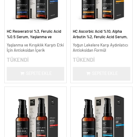
HC Resveratrol %3, Ferulic Acid
HC Ascorbic Acid %10, Alpha
%0.5 Serum, Yaşlanma ve
Arbutin %2, Ferulic Acid Serum,
Kırışıklık Karşıtı - 30 ml.
Koyu ve Yoğun Leke Karşıtı - 30
Yaşlanma ve Kırışıklık Karşıtı Etki
Yoğun Lekelere Karşı Aydınlatıcı
ml.
İçin Antioksidan İçerik
Antioksidan Formül
TÜKENDİ
TÜKENDİ
SEPETE EKLE
SEPETE EKLE