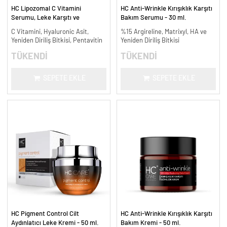
HC Lipozomal C Vitamini
HC Anti-Wrinkle Kırışıklık Karşıtı
Serumu, Leke Karşıtı ve
Bakım Serumu - 30 ml.
Aydınlatıcı - 30 ml.
C Vitamini, Hyaluronic Asit,
%15 Argireline, Matrixyl, HA ve
Yeniden Diriliş Bitkisi, Pentavitin
Yeniden Diriliş Bitkisi
TÜKENDİ
TÜKENDİ
SEPETE EKLE
SEPETE EKLE
HC Pigment Control Cilt
HC Anti-Wrinkle Kırışıklık Karşıtı
Aydınlatıcı Leke Kremi - 50 ml.
Bakım Kremi - 50 ml.