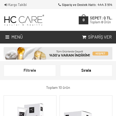
Kargo Takibi
Sipariş ve Destek Hattı: 444 3 914
SEPET:
0
TL.
0
Toplam
0
Ürün
MENÜ
SIPARIŞ VER
Filtrele
Sırala
Toplam 10 ürün