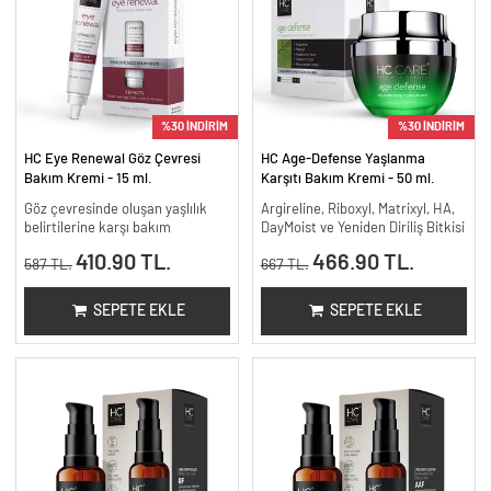
%30 İNDİRİM
%30 İNDİRİM
HC Eye Renewal Göz Çevresi
HC Age-Defense Yaşlanma
Bakım Kremi - 15 ml.
Karşıtı Bakım Kremi - 50 ml.
Göz çevresinde oluşan yaşlılık
Argireline, Riboxyl, Matrixyl, HA,
belirtilerine karşı bakım
DayMoist ve Yeniden Diriliş Bitkisi
410.90 TL.
466.90 TL.
587 TL.
667 TL.
SEPETE EKLE
SEPETE EKLE