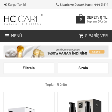
Kargo Takibi
Sipariş ve Destek Hattı: 444 3 914
SEPET:
0
TL.
0
Toplam
0
Ürün
MENÜ
SIPARIŞ VER
Filtrele
Sırala
Toplam 5 ürün