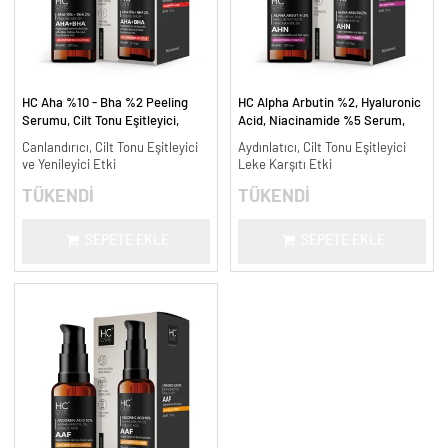
HC Aha %10 - Bha %2 Peeling
HC Alpha Arbutin %2, Hyaluronic
Serumu, Cilt Tonu Eşitleyici,
Acid, Niacinamide %5 Serum,
Canlandırıcı - 30 ml.
Leke Karşıtı ve Aydınlatıcı - 30
Canlandırıcı, Cilt Tonu Eşitleyici
Aydınlatıcı, Cilt Tonu Eşitleyici
ml.
ve Yenileyici Etki
Leke Karşıtı Etki
TÜKENDİ
TÜKENDİ
SEPETE EKLE
SEPETE EKLE