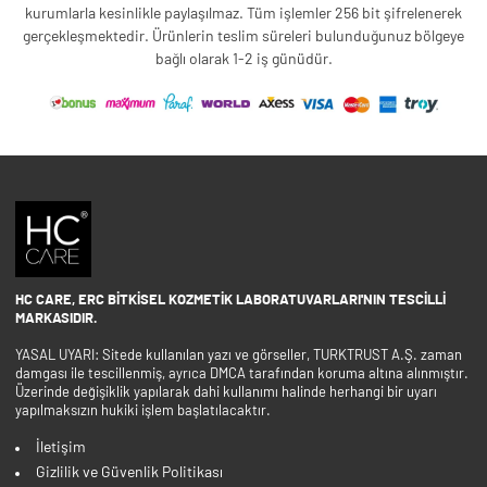
kurumlarla kesinlikle paylaşılmaz. Tüm işlemler 256 bit şifrelenerek
gerçekleşmektedir. Ürünlerin teslim süreleri bulunduğunuz bölgeye
bağlı olarak 1-2 iş günüdür.
HC CARE, ERC BITKISEL KOZMETIK LABORATUVARLARI'NIN TESCILLI
MARKASIDIR.
YASAL UYARI: Sitede kullanılan yazı ve görseller, TURKTRUST A.Ş. zaman
damgası ile tescillenmiş, ayrıca DMCA tarafından koruma altına alınmıştır.
Üzerinde değişiklik yapılarak dahi kullanımı halinde herhangi bir uyarı
yapılmaksızın hukiki işlem başlatılacaktır.
İletişim
Gizlilik ve Güvenlik Politikası