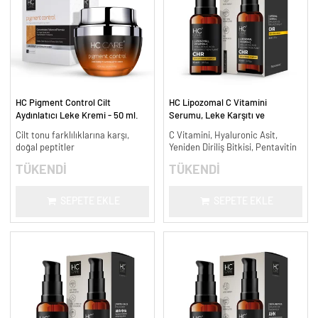
HC Pigment Control Cilt
HC Lipozomal C Vitamini
Aydınlatıcı Leke Kremi - 50 ml.
Serumu, Leke Karşıtı ve
Aydınlatıcı - 30 ml.
Cilt tonu farklılıklarına karşı,
C Vitamini, Hyaluronic Asit,
doğal peptitler
Yeniden Diriliş Bitkisi, Pentavitin
TÜKENDİ
TÜKENDİ
SEPETE EKLE
SEPETE EKLE