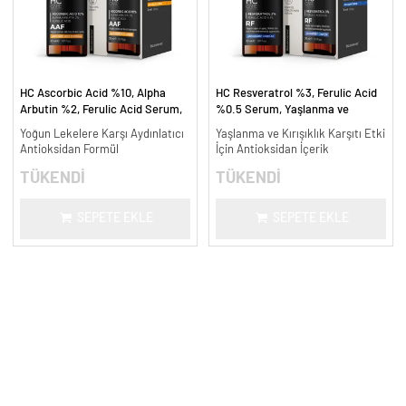
HC Ascorbic Acid %10, Alpha
HC Resveratrol %3, Ferulic Acid
Arbutin %2, Ferulic Acid Serum,
%0.5 Serum, Yaşlanma ve
Koyu ve Yoğun Leke Karşıtı - 30
Kırışıklık Karşıtı - 30 ml.
Yoğun Lekelere Karşı Aydınlatıcı
Yaşlanma ve Kırışıklık Karşıtı Etki
ml.
Antioksidan Formül
İçin Antioksidan İçerik
TÜKENDİ
TÜKENDİ
SEPETE EKLE
SEPETE EKLE