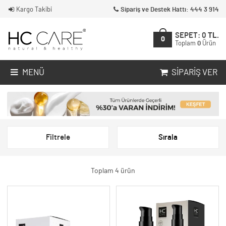
Kargo Takibi
Sipariş ve Destek Hattı: 444 3 914
SEPET:
0
TL.
0
Toplam
0
Ürün
MENÜ
SIPARIŞ VER
Filtrele
Sırala
Toplam 4 ürün