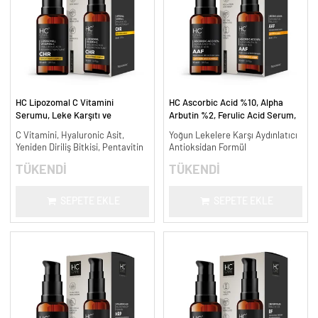
HC Lipozomal C Vitamini
HC Ascorbic Acid %10, Alpha
Serumu, Leke Karşıtı ve
Arbutin %2, Ferulic Acid Serum,
Aydınlatıcı - 30 ml.
Koyu ve Yoğun Leke Karşıtı - 30
C Vitamini, Hyaluronic Asit,
Yoğun Lekelere Karşı Aydınlatıcı
ml.
Yeniden Diriliş Bitkisi, Pentavitin
Antioksidan Formül
TÜKENDİ
TÜKENDİ
SEPETE EKLE
SEPETE EKLE