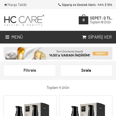
Kargo Takibi
Sipariş ve Destek Hattı: 444 3 914
SEPET:
0
TL.
0
Toplam
0
Ürün
MENÜ
SIPARIŞ VER
Filtrele
Sırala
Toplam 4 ürün