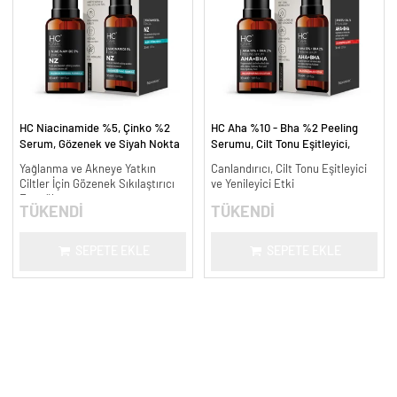
HC Niacinamide %5, Çinko %2
HC Aha %10 - Bha %2 Peeling
Serum, Gözenek ve Siyah Nokta
Serumu, Cilt Tonu Eşitleyici,
Oluşumunu Gidermeye Yardımcı -
Canlandırıcı - 30 ml.
Yağlanma ve Akneye Yatkın
Canlandırıcı, Cilt Tonu Eşitleyici
30 ml.
Ciltler İçin Gözenek Sıkılaştırıcı
ve Yenileyici Etki
Formül
TÜKENDİ
TÜKENDİ
SEPETE EKLE
SEPETE EKLE