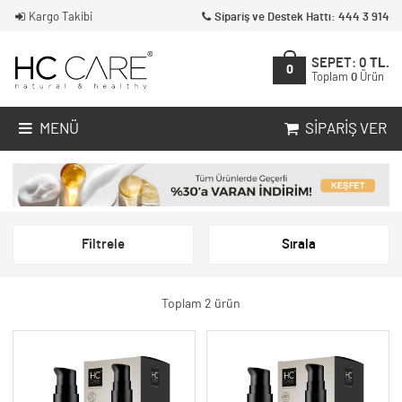
Kargo Takibi
Sipariş ve Destek Hattı: 444 3 914
SEPET:
0
TL.
0
Toplam
0
Ürün
MENÜ
SIPARIŞ VER
Filtrele
Sırala
Toplam 2 ürün