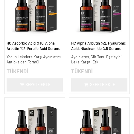
HC Ascorbic Acid %10, Alpha
HC Alpha Arbutin %2, Hyaluronic
Arbutin %2, Ferulic Acid Serum,
Acid, Niacinamide %5 Serum,
Koyu ve Yoğun Leke Karşıtı - 30
Leke Karşıtı ve Aydınlatıcı - 30
Yoğun Lekelere Karşı Aydınlatıcı
Aydınlatıcı, Cilt Tonu Eşitleyici
ml.
ml.
Antioksidan Formül
Leke Karşıtı Etki
TÜKENDİ
TÜKENDİ
SEPETE EKLE
SEPETE EKLE