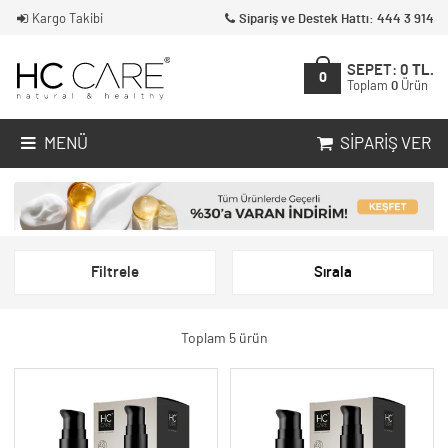
Kargo Takibi
Sipariş ve Destek Hattı: 444 3 914
SEPET:
0
TL.
0
Toplam
0
Ürün
MENÜ
SIPARIŞ VER
Filtrele
Sırala
Toplam 5 ürün