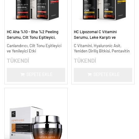
HC Aha %10 - Bha %2 Peeling
HC Lipozomal C Vitamini
Serumu, Cilt Tonu Eşitleyici,
Serumu, Leke Karşıtı ve
Canlandırıcı - 30 ml.
Aydınlatıcı - 30 ml.
Canlandırıcı, Cilt Tonu Eşitleyici
C Vitamini, Hyaluronic Asit,
ve Yenileyici Etki
Yeniden Diriliş Bitkisi, Pentavitin
TÜKENDİ
TÜKENDİ
SEPETE EKLE
SEPETE EKLE