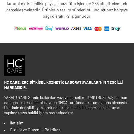
kurumlarla kesinlikle paylaşılmaz. Tüm işlemler 256 bit şifrelenerek
gerçekleşmektedir. Ürünlerin teslim süreleri bulunduğunuz bölgeye
bağlı olarak 1-2 iş günüdür.
HC CARE, ERC BITKISEL KOZMETIK LABORATUVARLARI'NIN TESCILLI
MARKASIDIR.
YASAL UYARI: Sitede kullanılan yazı ve görseller, TURKTRUST A.Ş. zaman
damgası ile tescillenmiş, ayrıca DMCA tarafından koruma altına alınmıştır.
Üzerinde değişiklik yapılarak dahi kullanımı halinde herhangi bir uyarı
yapılmaksızın hukiki işlem başlatılacaktır.
İletişim
Gizlilik ve Güvenlik Politikası