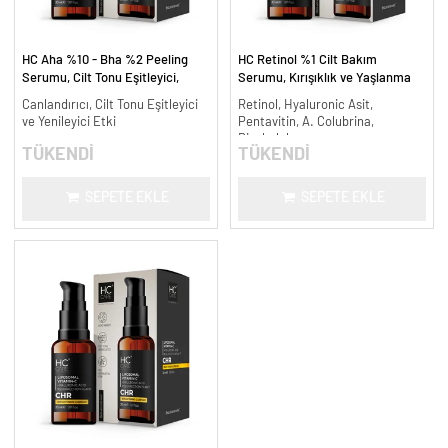
HC Aha %10 - Bha %2 Peeling
HC Retinol %1 Cilt Bakım
Serumu, Cilt Tonu Eşitleyici,
Serumu, Kırışıklık ve Yaşlanma
Canlandırıcı - 30 ml.
Karşıtı - 30 ml.
Canlandırıcı, Cilt Tonu Eşitleyici
Retinol, Hyaluronic Asit,
ve Yenileyici Etki
Pentavitin, A. Colubrina,
Bisabolol
TÜKENDİ
TÜKENDİ
SEPETE EKLE
SEPETE EKLE