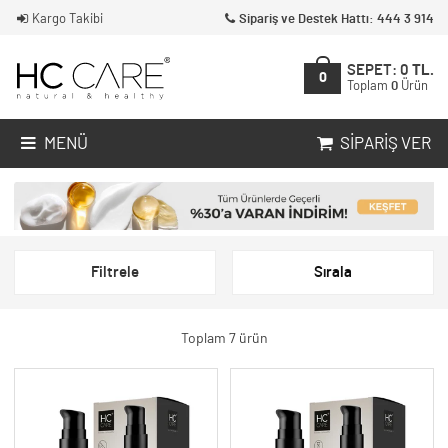
Kargo Takibi
Sipariş ve Destek Hattı: 444 3 914
SEPET:
0
TL.
0
Toplam
0
Ürün
MENÜ
SIPARIŞ VER
Filtrele
Sırala
Toplam 7 ürün