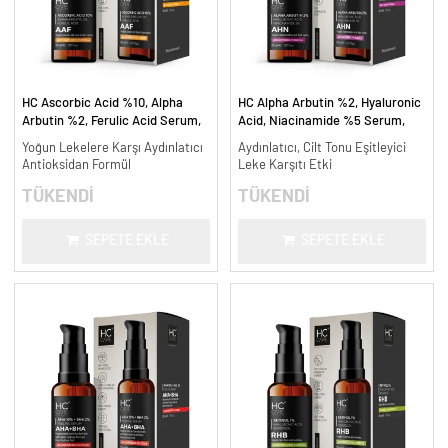
HC Ascorbic Acid %10, Alpha
HC Alpha Arbutin %2, Hyaluronic
Arbutin %2, Ferulic Acid Serum,
Acid, Niacinamide %5 Serum,
Koyu ve Yoğun Leke Karşıtı - 30
Leke Karşıtı ve Aydınlatıcı - 30
Yoğun Lekelere Karşı Aydınlatıcı
Aydınlatıcı, Cilt Tonu Eşitleyici
ml.
ml.
Antioksidan Formül
Leke Karşıtı Etki
TÜKENDİ
TÜKENDİ
SEPETE EKLE
SEPETE EKLE