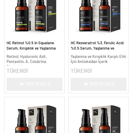
HC Retinol %0.5 In Squalane
HC Resveratrol %3, Ferulic Acid
Serum, Kırışıklık ve Yaşlanma
%0.5 Serum, Yaşlanma ve
Karşıtı - 30 ml.
Kırışıklık Karşıtı - 30 ml.
Retinol, Hyaluronic Asit,
Yaşlanma ve Kırışıklık Karşıtı Etki
Pentavitin, A. Colubrina,
İçin Antioksidan İçerik
Bisabolol
TÜKENDİ
TÜKENDİ
SEPETE EKLE
SEPETE EKLE