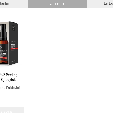
tanlar
En Yeniler
En Dü
 %2 Peeling
Eşitleyici,
l.
onu Eşitleyici
E EKLE