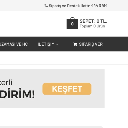
Sipariş ve Destek Hattı: 444 3 914
SEPET:
0
TL.
0
Toplam
0
Ürün
UZAMASI VE HC
İLETIŞIM
SIPARIŞ VER