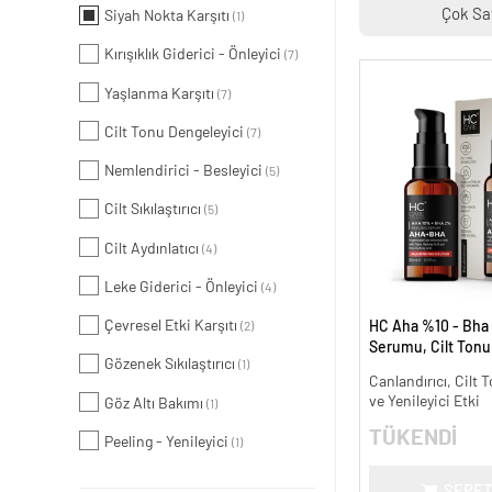
Çok Sa
Siyah Nokta Karşıtı
(1)
Kırışıklık Giderici - Önleyici
(7)
Yaşlanma Karşıtı
(7)
Cilt Tonu Dengeleyici
(7)
Nemlendirici - Besleyici
(5)
Cilt Sıkılaştırıcı
(5)
Cilt Aydınlatıcı
(4)
Leke Giderici - Önleyici
(4)
Çevresel Etki Karşıtı
HC Aha %10 - Bha
(2)
Serumu, Cilt Tonu 
Gözenek Sıkılaştırıcı
(1)
Canlandırıcı - 30 m
Canlandırıcı, Cilt T
ve Yenileyici Etki
Göz Altı Bakımı
(1)
TÜKENDİ
Peeling - Yenileyici
(1)
SEPET