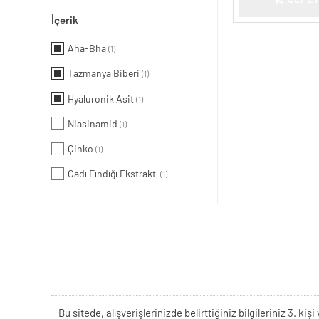
İçerik
Aha-Bha
(1)
Tazmanya Biberi
(1)
Hyaluronik Asit
(1)
Niasinamid
(1)
Çinko
(1)
Cadı Fındığı Ekstraktı
(1)
Bu sitede, alışverişlerinizde belirttiğiniz bilgileriniz 3. 