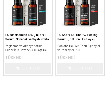
HC Niacinamide %5, Çinko %2
HC Aha %10 - Bha %2 Peeling
Serum, Gözenek ve Siyah Nokta
Serumu, Cilt Tonu Eşitleyici,
Oluşumunu Gidermeye Yardımcı -
Canlandırıcı - 30 ml.
Yağlanma ve Akneye Yatkın
Canlandırıcı, Cilt Tonu Eşitleyici
30 ml.
Ciltler İçin Gözenek Sıkılaştırıcı
ve Yenileyici Etki
Formül
TÜKENDİ
TÜKENDİ
SEPETE EKLE
SEPETE EKLE