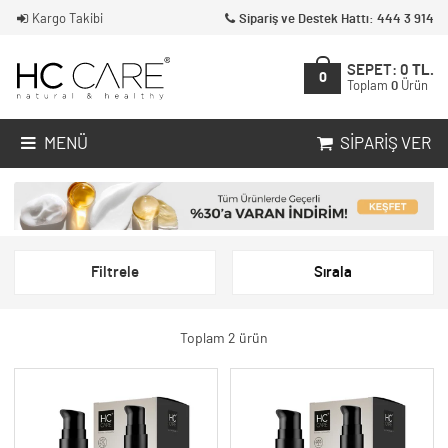
Kargo Takibi
Sipariş ve Destek Hattı: 444 3 914
SEPET:
0
TL.
0
Toplam
0
Ürün
MENÜ
SIPARIŞ VER
Filtrele
Sırala
Toplam 2 ürün