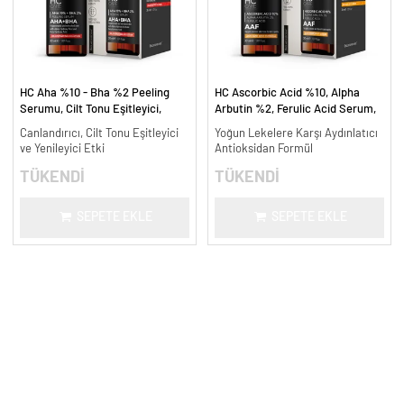
HC Aha %10 - Bha %2 Peeling
HC Ascorbic Acid %10, Alpha
Serumu, Cilt Tonu Eşitleyici,
Arbutin %2, Ferulic Acid Serum,
Canlandırıcı - 30 ml.
Koyu ve Yoğun Leke Karşıtı - 30
Canlandırıcı, Cilt Tonu Eşitleyici
Yoğun Lekelere Karşı Aydınlatıcı
ml.
ve Yenileyici Etki
Antioksidan Formül
TÜKENDİ
TÜKENDİ
SEPETE EKLE
SEPETE EKLE