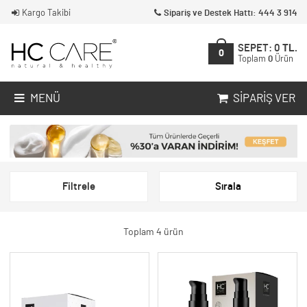
Kargo Takibi
Sipariş ve Destek Hattı: 444 3 914
SEPET:
0
TL.
0
Toplam
0
Ürün
MENÜ
SIPARIŞ VER
Filtrele
Sırala
Toplam 4 ürün