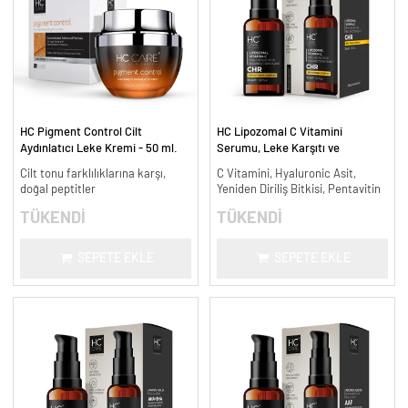
HC Pigment Control Cilt
HC Lipozomal C Vitamini
Aydınlatıcı Leke Kremi - 50 ml.
Serumu, Leke Karşıtı ve
Aydınlatıcı - 30 ml.
Cilt tonu farklılıklarına karşı,
C Vitamini, Hyaluronic Asit,
doğal peptitler
Yeniden Diriliş Bitkisi, Pentavitin
TÜKENDİ
TÜKENDİ
SEPETE EKLE
SEPETE EKLE