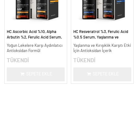
HC Ascorbic Acid %10, Alpha
HC Resveratrol %3, Ferulic Acid
Arbutin %2, Ferulic Acid Serum,
%0.5 Serum, Yaşlanma ve
Koyu ve Yoğun Leke Karşıtı - 30
Kırışıklık Karşıtı - 30 ml.
Yoğun Lekelere Karşı Aydınlatıcı
Yaşlanma ve Kırışıklık Karşıtı Etki
ml.
Antioksidan Formül
İçin Antioksidan İçerik
TÜKENDİ
TÜKENDİ
SEPETE EKLE
SEPETE EKLE