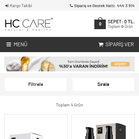
Kargo Takibi
Sipariş ve Destek Hattı: 444 3 914
SEPET:
0
TL.
0
Toplam
0
Ürün
MENÜ
SIPARIŞ VER
Filtrele
Sırala
Toplam 4 ürün