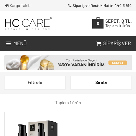
Kargo Takibi
Sipariş ve Destek Hattı: 444 3 914
SEPET:
0
TL.
0
Toplam
0
Ürün
MENÜ
SIPARIŞ VER
Filtrele
Sırala
Toplam 1 ürün