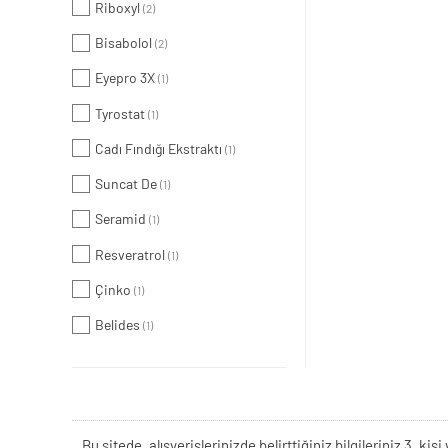
Riboxyl
(2)
Bisabolol
(2)
Eyepro 3X
(1)
Tyrostat
(1)
Cadı Fındığı Ekstraktı
(1)
Suncat De
(1)
Seramid
(1)
Resveratrol
(1)
Çinko
(1)
Belides
(1)
Bu sitede, alışverişlerinizde belirttiğiniz bilgileriniz 3. 