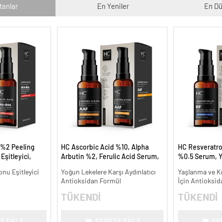
tanlar
En Yeniler
En Dü
 %2 Peeling
HC Ascorbic Acid %10, Alpha
HC Resveratrol
Eşitleyici,
Arbutin %2, Ferulic Acid Serum,
%0.5 Serum, Y
l.
Koyu ve Yoğun Leke Karşıtı - 30
Kırışıklık Karşıt
onu Eşitleyici
Yoğun Lekelere Karşı Aydınlatıcı
Yaşlanma ve Kır
ml.
Antioksidan Formül
İçin Antioksid
TÜKENDİ
TÜKENDİ
E EKLE
SEPETE EKLE
SE