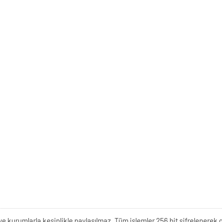
kişi ve kurumlarla kesinlikle paylaşılmaz. Tüm işlemler 256 bit şifrelene