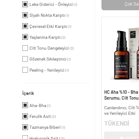
Çok Sa
Leke Giderici - Önleyici
(1)
Siyah Nokta Karşıtı
(1)
Çevresel Etki Karşıtı
(1)
Yaşlanma Karşıtı
(2)
Cilt Tonu Dengeleyici
(3)
Gözenek Sıkılaştırıcı
(1)
Peeling - Yenileyici
(1)
HC Aha %10 - Bha
İçerik
Serumu, Cilt Tonu 
Canlandırıcı - 30 m
Aha-Bha
(1)
Canlandırıcı, Cilt T
ve Yenileyici Etki
Ferulik Asit
(2)
TÜKENDİ
Tazmanya Biberi
(1)
Hyaluronik Asit
SEPET
(12)