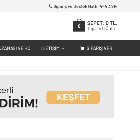
Sipariş ve Destek Hattı: 444 3 914
SEPET:
0
TL.
0
Toplam
0
Ürün
UZAMASI VE HC
İLETIŞIM
SIPARIŞ VER