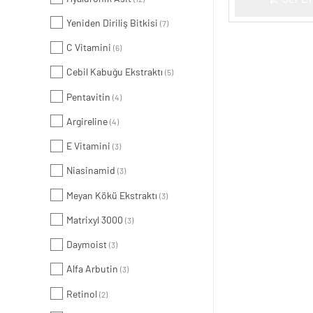
Yeniden Diriliş Bitkisi
(7)
C Vitamini
(6)
Cebil Kabuğu Ekstraktı
(5)
Pentavitin
(4)
Argireline
(4)
E Vitamini
(3)
Niasinamid
(3)
Meyan Kökü Ekstraktı
(3)
Matrixyl 3000
(3)
Daymoist
(3)
Alfa Arbutin
(3)
Retinol
(2)