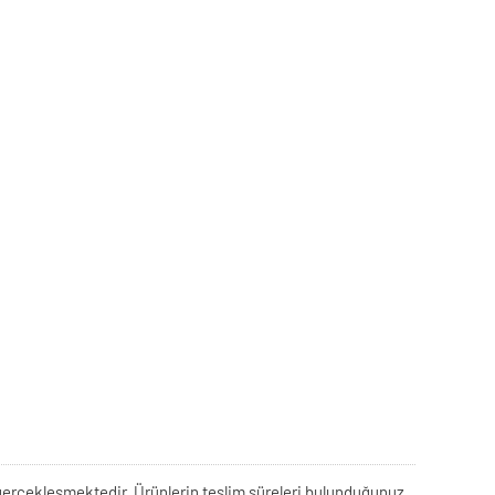
rek gerçekleşmektedir. Ürünlerin teslim süreleri bulunduğunuz