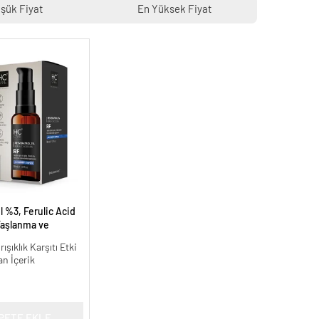
şük Fiyat
En Yüksek Fiyat
 %3, Ferulic Acid
aşlanma ve
ı - 30 ml.
ışıklık Karşıtı Etki
an İçerik
PETE EKLE