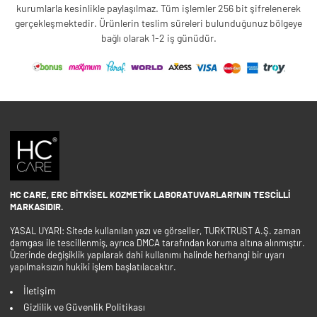
kurumlarla kesinlikle paylaşılmaz. Tüm işlemler 256 bit şifrelenerek
gerçekleşmektedir. Ürünlerin teslim süreleri bulunduğunuz bölgeye
bağlı olarak 1-2 iş günüdür.
HC CARE, ERC BITKISEL KOZMETIK LABORATUVARLARI'NIN TESCILLI
MARKASIDIR.
YASAL UYARI: Sitede kullanılan yazı ve görseller, TURKTRUST A.Ş. zaman
damgası ile tescillenmiş, ayrıca DMCA tarafından koruma altına alınmıştır.
Üzerinde değişiklik yapılarak dahi kullanımı halinde herhangi bir uyarı
yapılmaksızın hukiki işlem başlatılacaktır.
İletişim
Gizlilik ve Güvenlik Politikası