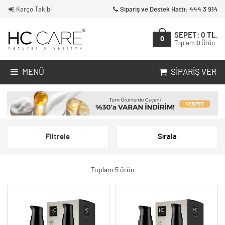
Kargo Takibi
Sipariş ve Destek Hattı: 444 3 914
SEPET:
0
TL.
0
Toplam
0
Ürün
MENÜ
SIPARIŞ VER
Filtrele
Sırala
Toplam 5 ürün