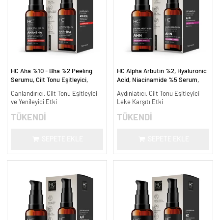
HC Aha %10 - Bha %2 Peeling
HC Alpha Arbutin %2, Hyaluronic
Serumu, Cilt Tonu Eşitleyici,
Acid, Niacinamide %5 Serum,
Canlandırıcı - 30 ml.
Leke Karşıtı ve Aydınlatıcı - 30
Canlandırıcı, Cilt Tonu Eşitleyici
Aydınlatıcı, Cilt Tonu Eşitleyici
ml.
ve Yenileyici Etki
Leke Karşıtı Etki
TÜKENDİ
TÜKENDİ
SEPETE EKLE
SEPETE EKLE