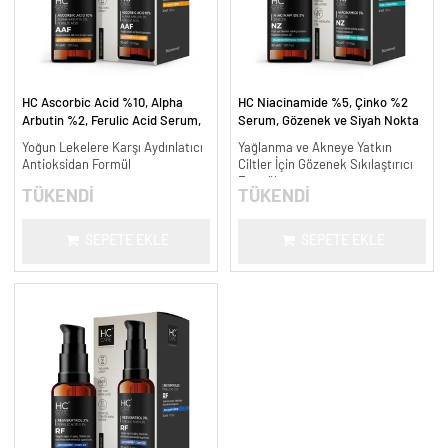
HC Ascorbic Acid %10, Alpha
HC Niacinamide %5, Çinko %2
Arbutin %2, Ferulic Acid Serum,
Serum, Gözenek ve Siyah Nokta
Koyu ve Yoğun Leke Karşıtı - 30
Oluşumunu Gidermeye Yardımcı -
Yoğun Lekelere Karşı Aydınlatıcı
Yağlanma ve Akneye Yatkın
ml.
30 ml.
Antioksidan Formül
Ciltler İçin Gözenek Sıkılaştırıcı
Formül
TÜKENDİ
TÜKENDİ
SEPETE EKLE
SEPETE EKLE