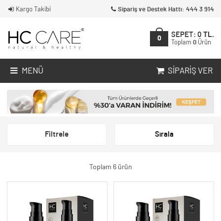
Kargo Takibi
Sipariş ve Destek Hattı: 444 3 914
SEPET:
0
TL.
0
Toplam
0
Ürün
MENÜ
SIPARIŞ VER
Filtrele
Sırala
Toplam 6 ürün