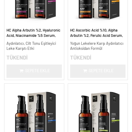
HC Alpha Arbutin %2, Hyaluronic
HC Ascorbic Acid %10, Alpha
Acid, Niacinamide %5 Serum,
Arbutin %2, Ferulic Acid Serum,
Leke Karşıtı ve Aydınlatıcı - 30
Koyu ve Yoğun Leke Karşıtı - 30
Aydınlatıcı, Cilt Tonu Eşitleyici
Yoğun Lekelere Karşı Aydınlatıcı
ml.
ml.
Leke Karşıtı Etki
Antioksidan Formül
TÜKENDİ
TÜKENDİ
SEPETE EKLE
SEPETE EKLE