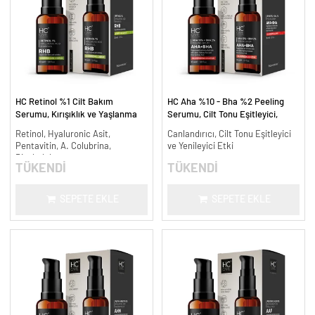
HC Retinol %1 Cilt Bakım
HC Aha %10 - Bha %2 Peeling
Serumu, Kırışıklık ve Yaşlanma
Serumu, Cilt Tonu Eşitleyici,
Karşıtı - 30 ml.
Canlandırıcı - 30 ml.
Retinol, Hyaluronic Asit,
Canlandırıcı, Cilt Tonu Eşitleyici
Pentavitin, A. Colubrina,
ve Yenileyici Etki
Bisabolol
TÜKENDİ
TÜKENDİ
SEPETE EKLE
SEPETE EKLE