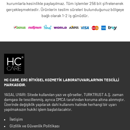
kurumlarla kesinlikle paylaşılmaz. Tüm işlemler 256 bit şifrelenerek
gerçekleşmektedir. Ürünlerin teslim süreleri bulunduğunuz bölgeye
bağlı olarak 1-2 iş günüdür.
HC CARE, ERC BITKISEL KOZMETIK LABORATUVARLARI'NIN TESCILLI
MARKASIDIR.
YASAL UYARI: Sitede kullanılan yazı ve görseller, TURKTRUST A.Ş. zaman
damgası ile tescillenmiş, ayrıca DMCA tarafından koruma altına alınmıştır.
Üzerinde değişiklik yapılarak dahi kullanımı halinde herhangi bir uyarı
yapılmaksızın hukiki işlem başlatılacaktır.
İletişim
Gizlilik ve Güvenlik Politikası