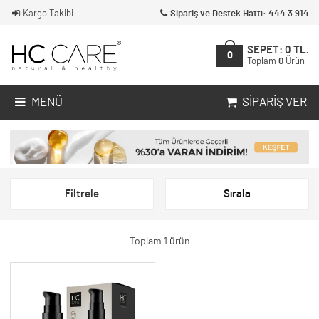
Kargo Takibi
Sipariş ve Destek Hattı: 444 3 914
SEPET:
0
TL.
0
Toplam
0
Ürün
MENÜ
SIPARIŞ VER
Filtrele
Sırala
Toplam 1 ürün