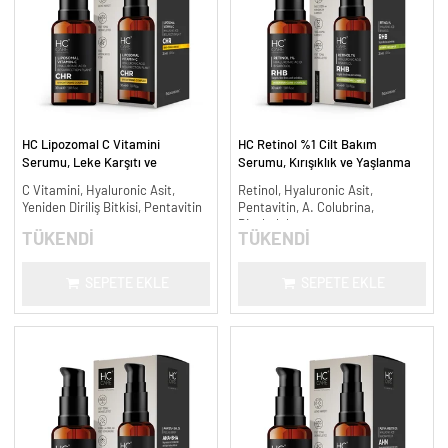
HC Lipozomal C Vitamini
HC Retinol %1 Cilt Bakım
Serumu, Leke Karşıtı ve
Serumu, Kırışıklık ve Yaşlanma
Aydınlatıcı - 30 ml.
Karşıtı - 30 ml.
C Vitamini, Hyaluronic Asit,
Retinol, Hyaluronic Asit,
Yeniden Diriliş Bitkisi, Pentavitin
Pentavitin, A. Colubrina,
Bisabolol
TÜKENDİ
TÜKENDİ
SEPETE EKLE
SEPETE EKLE