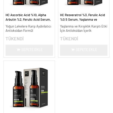
HC Ascorbic Acid %10, Alpha
HC Resveratrol %3, Ferulic Acid
Arbutin %2, Ferulic Acid Serum,
%0.5 Serum, Yaşlanma ve
Koyu ve Yoğun Leke Karşıtı - 30
Kırışıklık Karşıtı - 30 ml.
Yoğun Lekelere Karşı Aydınlatıcı
Yaşlanma ve Kırışıklık Karşıtı Etki
ml.
Antioksidan Formül
İçin Antioksidan İçerik
TÜKENDİ
TÜKENDİ
SEPETE EKLE
SEPETE EKLE