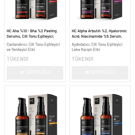
HC Aha %10 - Bha %2 Peeling
HC Alpha Arbutin %2, Hyaluronic
Serumu, Cilt Tonu Eşitleyici,
Acid, Niacinamide %5 Serum,
Canlandırıcı - 30 ml.
Leke Karşıtı ve Aydınlatıcı - 30
Canlandırıcı, Cilt Tonu Eşitleyici
Aydınlatıcı, Cilt Tonu Eşitleyici
ml.
ve Yenileyici Etki
Leke Karşıtı Etki
TÜKENDİ
TÜKENDİ
SEPETE EKLE
SEPETE EKLE