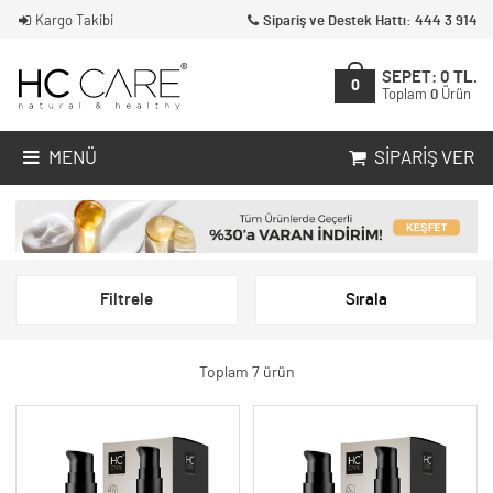
Kargo Takibi
Sipariş ve Destek Hattı: 444 3 914
SEPET:
0
TL.
0
Toplam
0
Ürün
MENÜ
SIPARIŞ VER
Filtrele
Sırala
Toplam 7 ürün