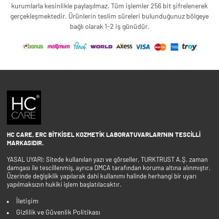
kurumlarla kesinlikle paylaşılmaz. Tüm işlemler 256 bit şifrelenerek
gerçekleşmektedir. Ürünlerin teslim süreleri bulunduğunuz bölgeye
bağlı olarak 1-2 iş günüdür.
HC CARE, ERC BITKISEL KOZMETIK LABORATUVARLARI'NIN TESCILLI
MARKASIDIR.
YASAL UYARI: Sitede kullanılan yazı ve görseller, TURKTRUST A.Ş. zaman
damgası ile tescillenmiş, ayrıca DMCA tarafından koruma altına alınmıştır.
Üzerinde değişiklik yapılarak dahi kullanımı halinde herhangi bir uyarı
yapılmaksızın hukiki işlem başlatılacaktır.
İletişim
Gizlilik ve Güvenlik Politikası