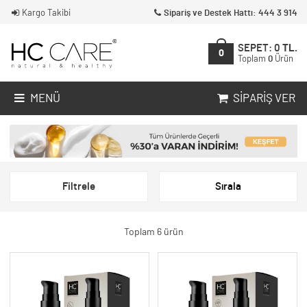
Kargo Takibi
Sipariş ve Destek Hattı: 444 3 914
SEPET:
0
TL.
0
Toplam
0
Ürün
MENÜ
SIPARIŞ VER
Filtrele
Sırala
Toplam 6 ürün