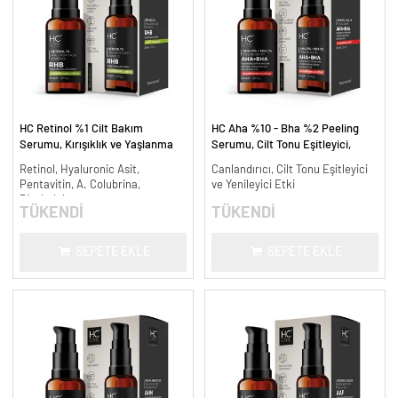
HC Retinol %1 Cilt Bakım
HC Aha %10 - Bha %2 Peeling
Serumu, Kırışıklık ve Yaşlanma
Serumu, Cilt Tonu Eşitleyici,
Karşıtı - 30 ml.
Canlandırıcı - 30 ml.
Retinol, Hyaluronic Asit,
Canlandırıcı, Cilt Tonu Eşitleyici
Pentavitin, A. Colubrina,
ve Yenileyici Etki
Bisabolol
TÜKENDİ
TÜKENDİ
SEPETE EKLE
SEPETE EKLE