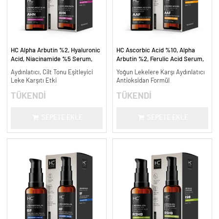
HC Alpha Arbutin %2, Hyaluronic
HC Ascorbic Acid %10, Alpha
Acid, Niacinamide %5 Serum,
Arbutin %2, Ferulic Acid Serum,
Leke Karşıtı ve Aydınlatıcı - 30
Koyu ve Yoğun Leke Karşıtı - 30
Aydınlatıcı, Cilt Tonu Eşitleyici
Yoğun Lekelere Karşı Aydınlatıcı
ml.
ml.
Leke Karşıtı Etki
Antioksidan Formül
TÜKENDİ
TÜKENDİ
SEPETE EKLE
SEPETE EKLE