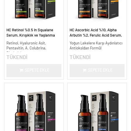
HC Retinol %0.5 In Squalane
HC Ascorbic Acid %10, Alpha
Serum, Kırışıklık ve Yaşlanma
Arbutin %2, Ferulic Acid Serum,
Karşıtı - 30 ml.
Koyu ve Yoğun Leke Karşıtı - 30
Retinol, Hyaluronic Asit,
Yoğun Lekelere Karşı Aydınlatıcı
ml.
Pentavitin, A. Colubrina,
Antioksidan Formül
Bisabolol
TÜKENDİ
TÜKENDİ
SEPETE EKLE
SEPETE EKLE