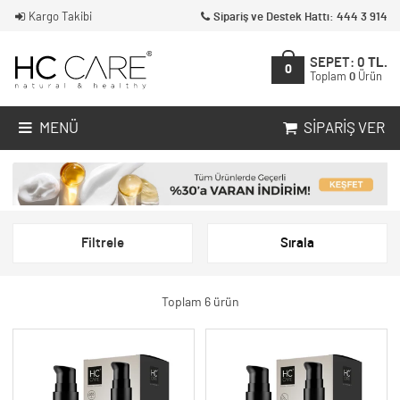
Kargo Takibi
Sipariş ve Destek Hattı: 444 3 914
SEPET:
0
TL.
0
Toplam
0
Ürün
MENÜ
SIPARIŞ VER
Filtrele
Sırala
Toplam 6 ürün