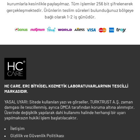
kurumlarla kesinlikle paylaşılmaz. Tüm işlemler 256 bit şifrelenerek
gerçekleşmektedir. Ürünlerin teslim süreleri bulunduğunuz bölgeye
bağlı olarak 1-2 iş günüdür.
HC CARE, ERC BITKISEL KOZMETIK LABORATUVARLARI'NIN TESCILLI
MARKASIDIR.
YASAL UYARI: Sitede kullanılan yazı ve görseller, TURKTRUST A.Ş. zaman
damgası ile tescillenmiş, ayrıca DMCA tarafından koruma altına alınmıştır.
Üzerinde değişiklik yapılarak dahi kullanımı halinde herhangi bir uyarı
yapılmaksızın hukiki işlem başlatılacaktır.
İletişim
Gizlilik ve Güvenlik Politikası