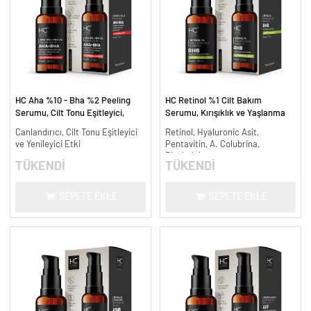
HC Aha %10 - Bha %2 Peeling
HC Retinol %1 Cilt Bakım
Serumu, Cilt Tonu Eşitleyici,
Serumu, Kırışıklık ve Yaşlanma
Canlandırıcı - 30 ml.
Karşıtı - 30 ml.
Canlandırıcı, Cilt Tonu Eşitleyici
Retinol, Hyaluronic Asit,
ve Yenileyici Etki
Pentavitin, A. Colubrina,
Bisabolol
TÜKENDİ
TÜKENDİ
SEPETE EKLE
SEPETE EKLE