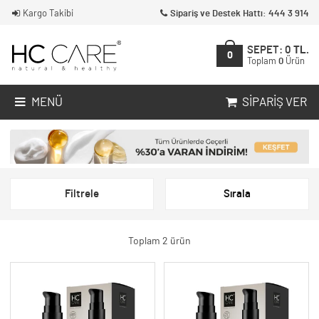
Kargo Takibi
Sipariş ve Destek Hattı: 444 3 914
SEPET:
0
TL.
0
Toplam
0
Ürün
MENÜ
SIPARIŞ VER
Filtrele
Sırala
Toplam 2 ürün