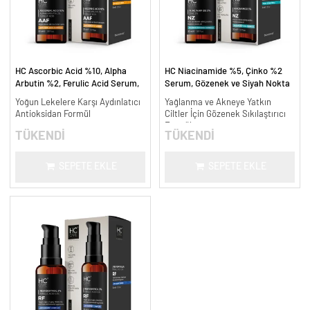
HC Ascorbic Acid %10, Alpha
HC Niacinamide %5, Çinko %2
Arbutin %2, Ferulic Acid Serum,
Serum, Gözenek ve Siyah Nokta
Koyu ve Yoğun Leke Karşıtı - 30
Oluşumunu Gidermeye Yardımcı -
Yoğun Lekelere Karşı Aydınlatıcı
Yağlanma ve Akneye Yatkın
ml.
30 ml.
Antioksidan Formül
Ciltler İçin Gözenek Sıkılaştırıcı
Formül
TÜKENDİ
TÜKENDİ
SEPETE EKLE
SEPETE EKLE