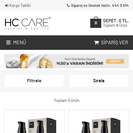
Kargo Takibi
Sipariş ve Destek Hattı: 444 3 914
SEPET:
0
TL.
0
Toplam
0
Ürün
MENÜ
SIPARIŞ VER
Filtrele
Sırala
Toplam 5 ürün