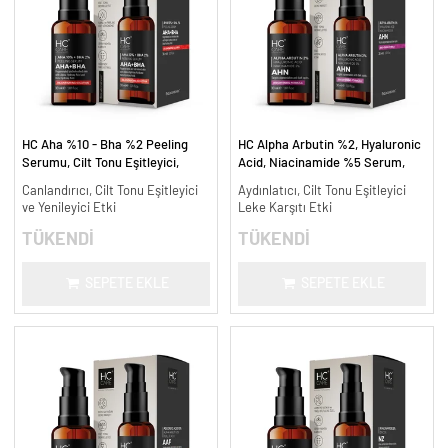
HC Aha %10 - Bha %2 Peeling
HC Alpha Arbutin %2, Hyaluronic
Serumu, Cilt Tonu Eşitleyici,
Acid, Niacinamide %5 Serum,
Canlandırıcı - 30 ml.
Leke Karşıtı ve Aydınlatıcı - 30
Canlandırıcı, Cilt Tonu Eşitleyici
Aydınlatıcı, Cilt Tonu Eşitleyici
ml.
ve Yenileyici Etki
Leke Karşıtı Etki
TÜKENDİ
TÜKENDİ
SEPETE EKLE
SEPETE EKLE