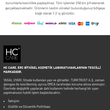
kurumlarla kesinlikle paylaşılmaz. Tüm işlemler 256 bit şifrelenerek
gerçekleşmektedir. Ürünlerin teslim süreleri bulunduğunuz bölgeye
bağlı olarak 1-2 iş günüdür.
HC CARE, ERC BITKISEL KOZMETIK LABORATUVARLARI'NIN TESCILLI
MARKASIDIR.
YASAL UYARI: Sitede kullanılan yazı ve görseller, TURKTRUST A.Ş. zaman
damgası ile tescillenmiş, ayrıca DMCA tarafından koruma altına alınmıştır.
Üzerinde değişiklik yapılarak dahi kullanımı halinde herhangi bir uyarı
yapılmaksızın hukiki işlem başlatılacaktır.
İletişim
Gizlilik ve Güvenlik Politikası