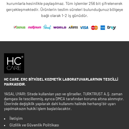
kurumlarla kesinlikle paylaşılmaz. Tüm işlemler 256 bit şifrelenerek
gerçekleşmektedir. Ürünlerin teslim süreleri bulunduğunuz bölgeye
bağlı olarak 1-2 iş günüdür.
HC CARE, ERC BITKISEL KOZMETIK LABORATUVARLARI'NIN TESCILLI
MARKASIDIR.
YASAL UYARI: Sitede kullanılan yazı ve görseller, TURKTRUST A.Ş. zaman
damgası ile tescillenmiş, ayrıca DMCA tarafından koruma altına alınmıştır.
Üzerinde değişiklik yapılarak dahi kullanımı halinde herhangi bir uyarı
yapılmaksızın hukiki işlem başlatılacaktır.
İletişim
Gizlilik ve Güvenlik Politikası