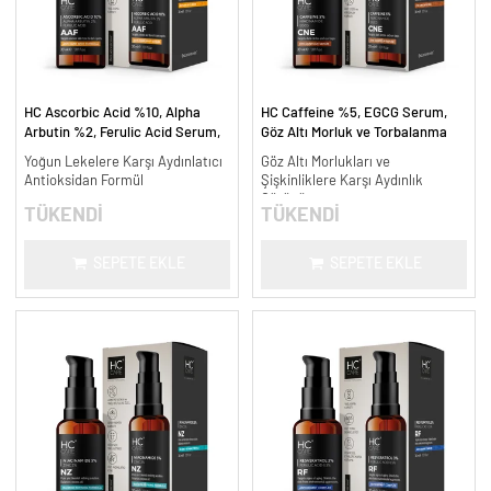
HC Ascorbic Acid %10, Alpha
HC Caffeine %5, EGCG Serum,
Arbutin %2, Ferulic Acid Serum,
Göz Altı Morluk ve Torbalanma
Koyu ve Yoğun Leke Karşıtı - 30
Karşıtı - 30 ml.
Yoğun Lekelere Karşı Aydınlatıcı
Göz Altı Morlukları ve
ml.
Antioksidan Formül
Şişkinliklere Karşı Aydınlık
Görünüm
TÜKENDİ
TÜKENDİ
SEPETE EKLE
SEPETE EKLE