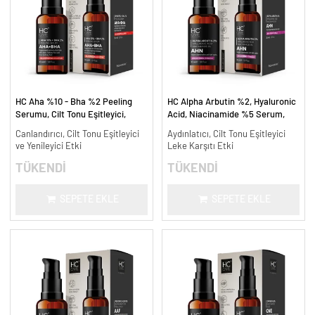
HC Aha %10 - Bha %2 Peeling
HC Alpha Arbutin %2, Hyaluronic
Serumu, Cilt Tonu Eşitleyici,
Acid, Niacinamide %5 Serum,
Canlandırıcı - 30 ml.
Leke Karşıtı ve Aydınlatıcı - 30
Canlandırıcı, Cilt Tonu Eşitleyici
Aydınlatıcı, Cilt Tonu Eşitleyici
ml.
ve Yenileyici Etki
Leke Karşıtı Etki
TÜKENDİ
TÜKENDİ
SEPETE EKLE
SEPETE EKLE