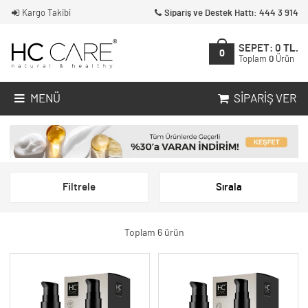
Kargo Takibi
Sipariş ve Destek Hattı: 444 3 914
SEPET:
0
TL.
0
Toplam
0
Ürün
MENÜ
SIPARIŞ VER
Filtrele
Sırala
Toplam 6 ürün