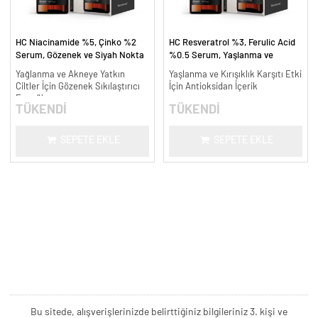
HC Niacinamide %5, Çinko %2
HC Resveratrol %3, Ferulic Acid
Serum, Gözenek ve Siyah Nokta
%0.5 Serum, Yaşlanma ve
Oluşumunu Gidermeye Yardımcı -
Kırışıklık Karşıtı - 30 ml.
Yağlanma ve Akneye Yatkın
Yaşlanma ve Kırışıklık Karşıtı Etki
30 ml.
Ciltler İçin Gözenek Sıkılaştırıcı
İçin Antioksidan İçerik
Formül
TÜKENDİ
TÜKENDİ
SEPETE EKLE
SEPETE EKLE
Bu sitede, alışverişlerinizde belirttiğiniz bilgileriniz 3. kişi ve