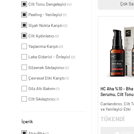
Çok Sa
Cilt Tonu Dengeleyici
(4)
Peeling - Yenileyici
(1)
Siyah Nokta Karşıtı
(2)
Cilt Aydınlatıcı
(2)
Yaşlanma Karşıtı
(2)
Leke Giderici - Önleyici
(2)
Gözenek Sıkılaştırıcı
(2)
Çevresel Etki Karşıtı
(1)
Göz Altı Bakımı
HC Aha %10 - Bha
(1)
Serumu, Cilt Tonu 
Cilt Sıkılaştırıcı
(1)
Canlandırıcı - 30 m
Canlandırıcı, Cilt T
ve Yenileyici Etki
TÜKENDİ
İçerik
Aha-Bha
SEPET
(1)