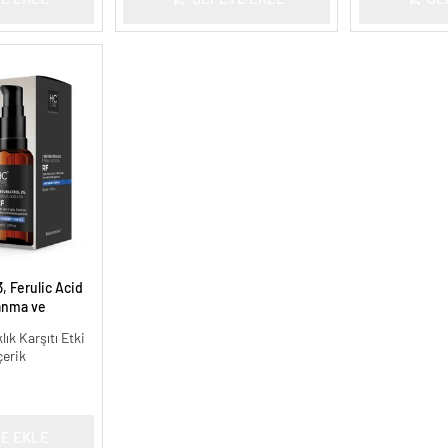
, Ferulic Acid
anma ve
30 ml.
lık Karşıtı Etki
çerik
E EKLE