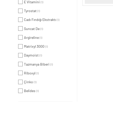
E Vitamini
(1)
Tyrostat
(1)
Cadı Fındığı Ekstraktı
(1)
Suncat De
(1)
Argireline
(1)
Matrixyl 3000
(1)
Daymoist
(1)
Tazmanya Biberi
(1)
Riboxyl
(1)
Çinko
(1)
Belides
(1)