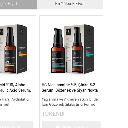
şük Fiyat
En Yüksek Fiyat
cid %10, Alpha
HC Niacinamide %5, Çinko %2
rulic Acid Serum,
Serum, Gözenek ve Siyah Nokta
Leke Karşıtı - 30
Oluşumunu Gidermeye Yardımcı
 Karşı Aydınlatıcı
Yağlanma ve Akneye Yatkın Ciltler
- 30 ml.
ormül
İçin Gözenek Sıkılaştırıcı Formül
TÜKENDİ
PETE EKLE
SEPETE EKLE