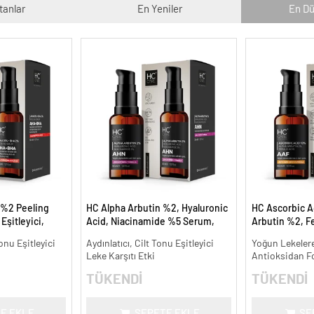
tanlar
En Yeniler
En Dü
 %2 Peeling
HC Alpha Arbutin %2, Hyaluronic
HC Ascorbic A
Eşitleyici,
Acid, Niacinamide %5 Serum,
Arbutin %2, Fe
l.
Leke Karşıtı ve Aydınlatıcı - 30 ml.
Koyu ve Yoğun 
onu Eşitleyici
Aydınlatıcı, Cilt Tonu Eşitleyici
Yoğun Lekelere
ml.
Leke Karşıtı Etki
Antioksidan F
TÜKENDİ
TÜKENDİ
E EKLE
SEPETE EKLE
SE