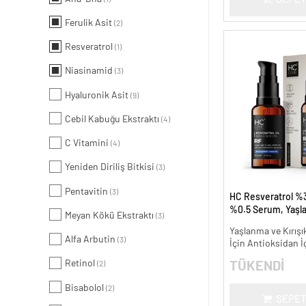
Ferulik Asit
(2)
Resveratrol
(1)
Niasinamid
(3)
Hyaluronik Asit
(9)
Cebil Kabuğu Ekstraktı
(4)
C Vitamini
(4)
Yeniden Diriliş Bitkisi
(3)
Pentavitin
(3)
HC Resveratrol %3
%0.5 Serum, Yaşl
Meyan Kökü Ekstraktı
(3)
Kırışıklık Karşıtı - 
Yaşlanma ve Kırışık
Alfa Arbutin
(3)
İçin Antioksidan İ
Retinol
TÜKENDİ
(2)
Bisabolol
(2)
SEPET