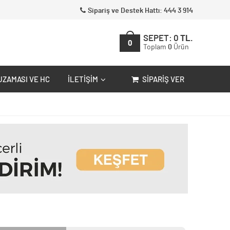
Sipariş ve Destek Hattı: 444 3 914
SEPET:
0
TL.
0
Toplam
0
Ürün
UZAMASI VE HC
İLETIŞIM
SIPARIŞ VER