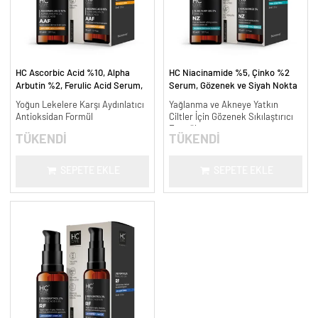
HC Ascorbic Acid %10, Alpha
HC Niacinamide %5, Çinko %2
Arbutin %2, Ferulic Acid Serum,
Serum, Gözenek ve Siyah Nokta
Koyu ve Yoğun Leke Karşıtı - 30
Oluşumunu Gidermeye Yardımcı -
Yoğun Lekelere Karşı Aydınlatıcı
Yağlanma ve Akneye Yatkın
ml.
30 ml.
Antioksidan Formül
Ciltler İçin Gözenek Sıkılaştırıcı
Formül
TÜKENDİ
TÜKENDİ
SEPETE EKLE
SEPETE EKLE