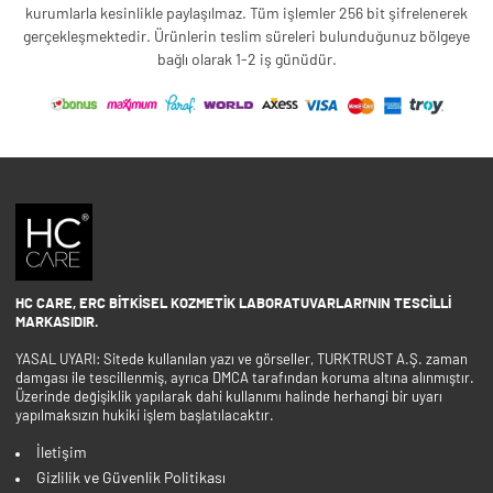
kurumlarla kesinlikle paylaşılmaz. Tüm işlemler 256 bit şifrelenerek
gerçekleşmektedir. Ürünlerin teslim süreleri bulunduğunuz bölgeye
bağlı olarak 1-2 iş günüdür.
HC CARE, ERC BITKISEL KOZMETIK LABORATUVARLARI'NIN TESCILLI
MARKASIDIR.
YASAL UYARI: Sitede kullanılan yazı ve görseller, TURKTRUST A.Ş. zaman
damgası ile tescillenmiş, ayrıca DMCA tarafından koruma altına alınmıştır.
Üzerinde değişiklik yapılarak dahi kullanımı halinde herhangi bir uyarı
yapılmaksızın hukiki işlem başlatılacaktır.
İletişim
Gizlilik ve Güvenlik Politikası