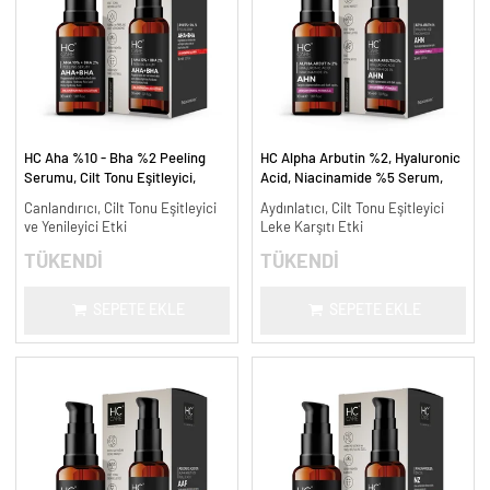
HC Aha %10 - Bha %2 Peeling
HC Alpha Arbutin %2, Hyaluronic
Serumu, Cilt Tonu Eşitleyici,
Acid, Niacinamide %5 Serum,
Canlandırıcı - 30 ml.
Leke Karşıtı ve Aydınlatıcı - 30
Canlandırıcı, Cilt Tonu Eşitleyici
Aydınlatıcı, Cilt Tonu Eşitleyici
ml.
ve Yenileyici Etki
Leke Karşıtı Etki
TÜKENDİ
TÜKENDİ
SEPETE EKLE
SEPETE EKLE