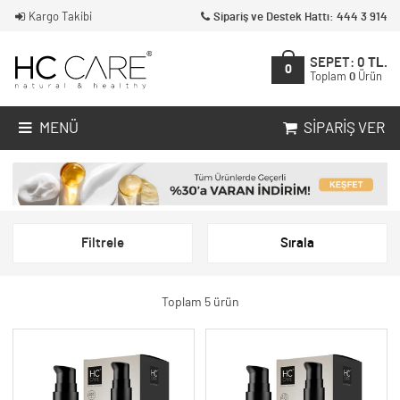
Kargo Takibi
Sipariş ve Destek Hattı: 444 3 914
SEPET:
0
TL.
0
Toplam
0
Ürün
MENÜ
SIPARIŞ VER
Filtrele
Sırala
Toplam 5 ürün