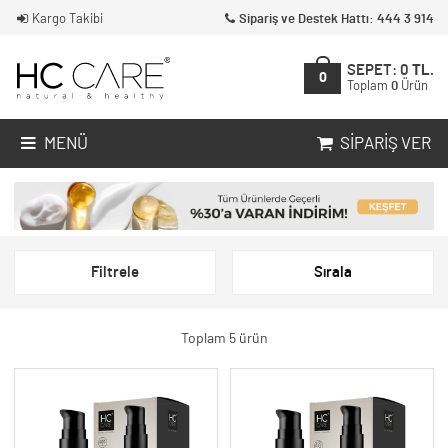
Kargo Takibi
Sipariş ve Destek Hattı: 444 3 914
SEPET:
0
TL.
0
Toplam
0
Ürün
MENÜ
SIPARIŞ VER
Filtrele
Sırala
Toplam 5 ürün