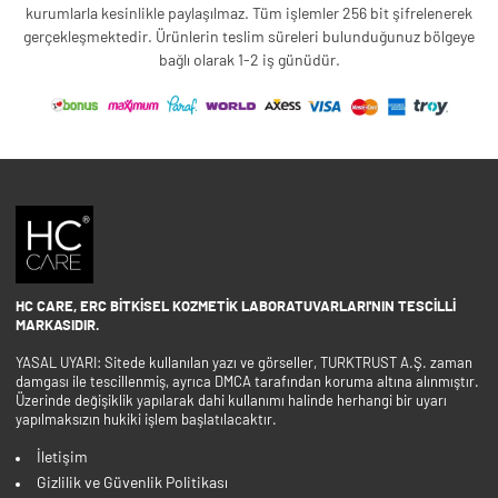
kurumlarla kesinlikle paylaşılmaz. Tüm işlemler 256 bit şifrelenerek
gerçekleşmektedir. Ürünlerin teslim süreleri bulunduğunuz bölgeye
bağlı olarak 1-2 iş günüdür.
HC CARE, ERC BITKISEL KOZMETIK LABORATUVARLARI'NIN TESCILLI
MARKASIDIR.
YASAL UYARI: Sitede kullanılan yazı ve görseller, TURKTRUST A.Ş. zaman
damgası ile tescillenmiş, ayrıca DMCA tarafından koruma altına alınmıştır.
Üzerinde değişiklik yapılarak dahi kullanımı halinde herhangi bir uyarı
yapılmaksızın hukiki işlem başlatılacaktır.
İletişim
Gizlilik ve Güvenlik Politikası