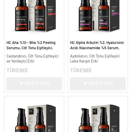
HC Aha %10 - Bha %2 Peeling
HC Alpha Arbutin %2, Hyaluronic
Serumu, Cilt Tonu Eşitleyici,
Acid, Niacinamide %5 Serum,
Canlandırıcı - 30 ml.
Leke Karşıtı ve Aydınlatıcı - 30
Canlandırıcı, Cilt Tonu Eşitleyici
Aydınlatıcı, Cilt Tonu Eşitleyici
ml.
ve Yenileyici Etki
Leke Karşıtı Etki
TÜKENDİ
TÜKENDİ
SEPETE EKLE
SEPETE EKLE