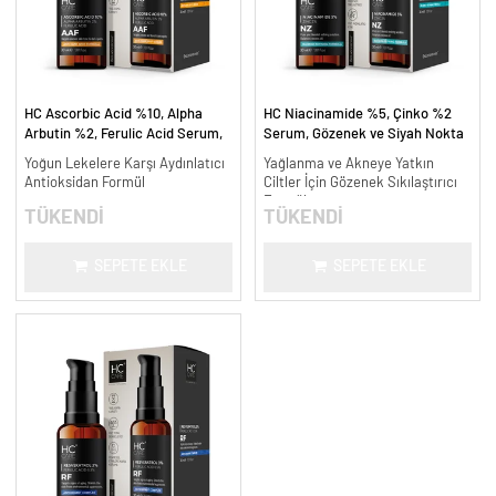
HC Ascorbic Acid %10, Alpha
HC Niacinamide %5, Çinko %2
Arbutin %2, Ferulic Acid Serum,
Serum, Gözenek ve Siyah Nokta
Koyu ve Yoğun Leke Karşıtı - 30
Oluşumunu Gidermeye Yardımcı -
Yoğun Lekelere Karşı Aydınlatıcı
Yağlanma ve Akneye Yatkın
ml.
30 ml.
Antioksidan Formül
Ciltler İçin Gözenek Sıkılaştırıcı
Formül
TÜKENDİ
TÜKENDİ
SEPETE EKLE
SEPETE EKLE