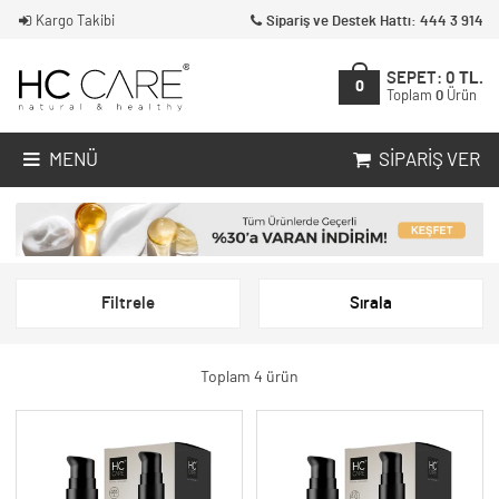
Kargo Takibi
Sipariş ve Destek Hattı: 444 3 914
SEPET:
0
TL.
0
Toplam
0
Ürün
MENÜ
SIPARIŞ VER
Filtrele
Sırala
Toplam 4 ürün