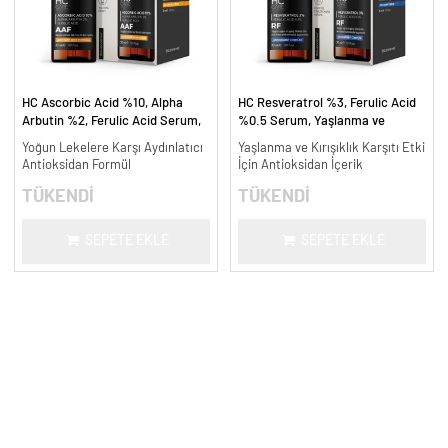
HC Ascorbic Acid %10, Alpha
HC Resveratrol %3, Ferulic Acid
Arbutin %2, Ferulic Acid Serum,
%0.5 Serum, Yaşlanma ve
Koyu ve Yoğun Leke Karşıtı - 30
Kırışıklık Karşıtı - 30 ml.
Yoğun Lekelere Karşı Aydınlatıcı
Yaşlanma ve Kırışıklık Karşıtı Etki
ml.
Antioksidan Formül
İçin Antioksidan İçerik
TÜKENDİ
TÜKENDİ
SEPETE EKLE
SEPETE EKLE