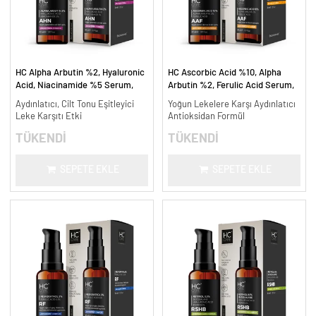
HC Alpha Arbutin %2, Hyaluronic
HC Ascorbic Acid %10, Alpha
Acid, Niacinamide %5 Serum,
Arbutin %2, Ferulic Acid Serum,
Leke Karşıtı ve Aydınlatıcı - 30
Koyu ve Yoğun Leke Karşıtı - 30
Aydınlatıcı, Cilt Tonu Eşitleyici
Yoğun Lekelere Karşı Aydınlatıcı
ml.
ml.
Leke Karşıtı Etki
Antioksidan Formül
TÜKENDİ
TÜKENDİ
SEPETE EKLE
SEPETE EKLE