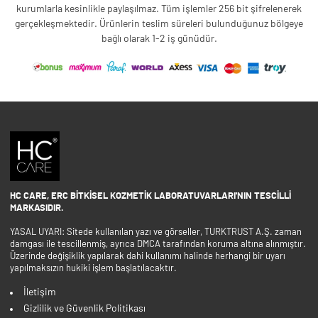
kurumlarla kesinlikle paylaşılmaz. Tüm işlemler 256 bit şifrelenerek
gerçekleşmektedir. Ürünlerin teslim süreleri bulunduğunuz bölgeye
bağlı olarak 1-2 iş günüdür.
HC CARE, ERC BITKISEL KOZMETIK LABORATUVARLARI'NIN TESCILLI
MARKASIDIR.
YASAL UYARI: Sitede kullanılan yazı ve görseller, TURKTRUST A.Ş. zaman
damgası ile tescillenmiş, ayrıca DMCA tarafından koruma altına alınmıştır.
Üzerinde değişiklik yapılarak dahi kullanımı halinde herhangi bir uyarı
yapılmaksızın hukiki işlem başlatılacaktır.
İletişim
Gizlilik ve Güvenlik Politikası