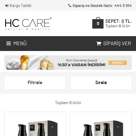
Kargo Takibi
Sipariş ve Destek Hattı: 444 3 914
SEPET:
0
TL.
0
Toplam
0
Ürün
MENÜ
SIPARIŞ VER
Filtrele
Sırala
Toplam 6 ürün