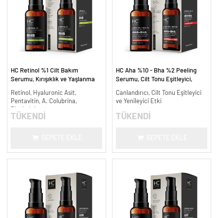
HC Retinol %1 Cilt Bakım
HC Aha %10 - Bha %2 Peeling
Serumu, Kırışıklık ve Yaşlanma
Serumu, Cilt Tonu Eşitleyici,
Karşıtı - 30 ml.
Canlandırıcı - 30 ml.
Retinol, Hyaluronic Asit,
Canlandırıcı, Cilt Tonu Eşitleyici
Pentavitin, A. Colubrina,
ve Yenileyici Etki
Bisabolol
TÜKENDİ
TÜKENDİ
SEPETE EKLE
SEPETE EKLE